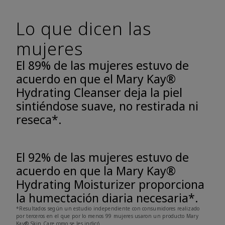
Lo que dicen las
mujeres
El 89% de las mujeres estuvo de
acuerdo en que el Mary Kay®
Hydrating Cleanser deja la piel
sintiéndose suave, no restirada ni
reseca*.
El 92% de las mujeres estuvo de
acuerdo en que la Mary Kay®
Hydrating Moisturizer proporciona
la humectación diaria necesaria*.
*Resultados según un estudio independiente con consumidores realizado
por terceros en el que por lo menos 99 mujeres usaron un producto Mary
Kay® Skin Care como se les indicó.