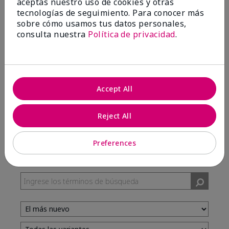
aceptas nuestro uso de cookies y otras
tecnologías de seguimiento. Para conocer más
sobre cómo usamos tus datos personales,
100%
consulta nuestra
Política de privacidad
.
de los encuestados recomendaría a un amigo.
5 estrellas
7
Accept All
4 estrellas
3
3 estrellas
0
Reject All
2 estrellas
0
1 estrella
0
Preferences