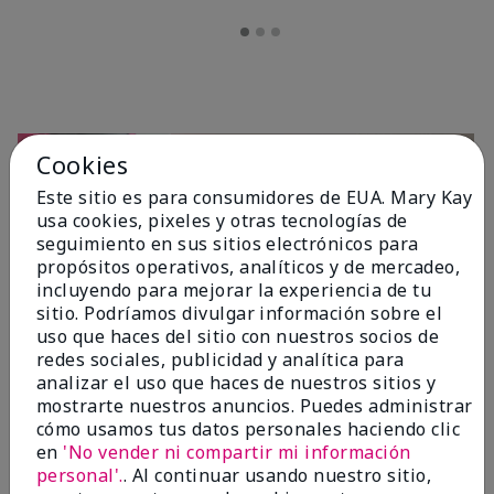
Cookies
Este sitio es para consumidores de EUA. Mary Kay
usa cookies, pixeles y otras tecnologías de
seguimiento en sus sitios electrónicos para
propósitos operativos, analíticos y de mercadeo,
incluyendo para mejorar la experiencia de tu
sitio. Podríamos divulgar información sobre el
OPINIONES
uso que haces del sitio con nuestros socios de
redes sociales, publicidad y analítica para
analizar el uso que haces de nuestros sitios y
mostrarte nuestros anuncios. Puedes administrar
4.7
cómo usamos tus datos personales haciendo clic
10 Reseñas
en
'No vender ni compartir mi información
personal'.
. Al continuar usando nuestro sitio,
Escribir Una Opinión