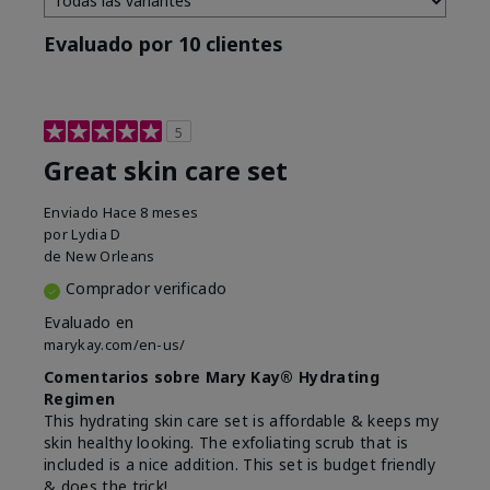
Evaluado por 10 clientes
5
Great skin care set
Enviado
Hace 8 meses
por
Lydia D
de
New Orleans
Comprador verificado
Evaluado en
marykay.com/en-us/
Comentarios sobre Mary Kay® Hydrating
Regimen
This hydrating skin care set is affordable & keeps my
skin healthy looking. The exfoliating scrub that is
included is a nice addition. This set is budget friendly
& does the trick!