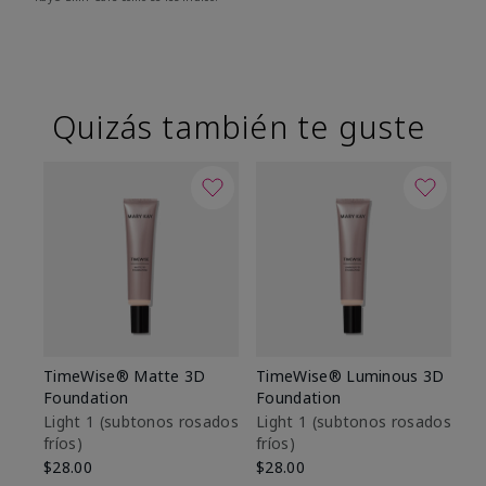
Quizás también te guste
TimeWise® Matte 3D
TimeWise® Luminous 3D
Sk
Foundation
Foundation
De
es
Light 1​ (subtonos rosados
Light 1​ (subtonos rosados
fríos)
fríos)
$9
$28.00
$28.00