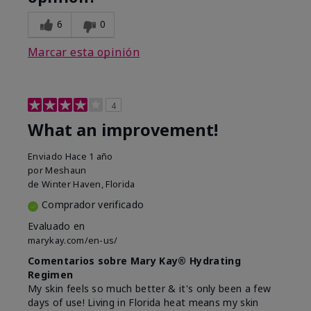
6
0
Marcar esta opinión
4
What an improvement!
Enviado
Hace 1 año
por
Meshaun
de
Winter Haven, Florida
Comprador verificado
Evaluado en
marykay.com/en-us/
Comentarios sobre Mary Kay® Hydrating
Regimen
My skin feels so much better & it's only been a few
days of use! Living in Florida heat means my skin