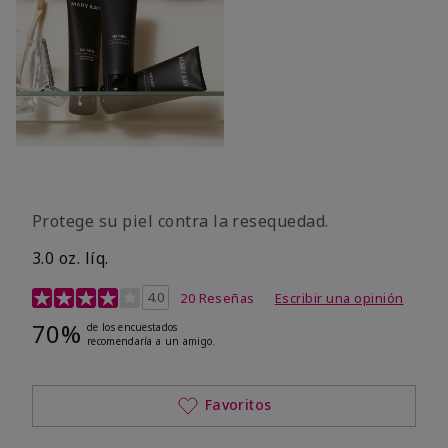
Protege su piel contra la resequedad.
3.0 oz. líq.
Calificación de clientes de 3,7 de 5
4.0
20 Reseñas
Escribir una opinión
70%
de los encuestados
recomendaría a un amigo.
Favoritos