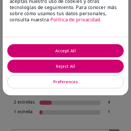
aceptas nuestro uso de cookies y otras
tecnologías de seguimiento. Para conocer más
sobre cómo usamos tus datos personales,
4.0
consulta nuestra
Política de privacidad
.
20 Reseñas
Escribir Una Opinión
Accept All
70%
de los encuestados recomendaría a un amigo.
Reject All
5 estrellas
12
Preferences
4 estrellas
1
3 estrellas
2
2 estrellas
4
1 estrella
1