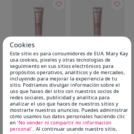
Cookies
Este sitio es para consumidores de EUA. Mary Kay
TimeWise® Matte 3D
TimeWise® Luminous 3D
Sk
usa cookies, pixeles y otras tecnologías de
Foundation
Foundation
De
seguimiento en sus sitios electrónicos para
es
Light 1​ (subtonos rosados
Light 1​ (subtonos rosados
propósitos operativos, analíticos y de mercadeo,
fríos)
fríos)
$9
incluyendo para mejorar la experiencia de tu
$28.00
$28.00
sitio. Podríamos divulgar información sobre el
uso que haces del sitio con nuestros socios de
redes sociales, publicidad y analítica para
analizar el uso que haces de nuestros sitios y
mostrarte nuestros anuncios. Puedes administrar
cómo usamos tus datos personales haciendo clic
en
'No vender ni compartir mi información
OPINIONES
personal'.
. Al continuar usando nuestro sitio,