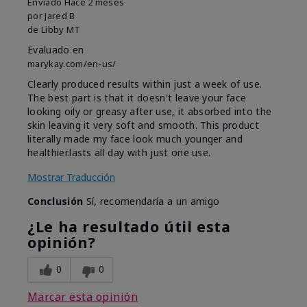
Enviado
Hace 2 meses
por
Jared B
de
Libby MT
Evaluado en
marykay.com/en-us/
Clearly produced results within just a week of use.
The best part is that it doesn't leave your face
looking oily or greasy after use, it absorbed into the
skin leaving it very soft and smooth. This product
literally made my face look much younger and
healthier.lasts all day with just one use.
Mostrar Traducción
Conclusión
Sí, recomendaría a un amigo
¿Le ha resultado útil esta
opinión?
0
0
Marcar esta opinión