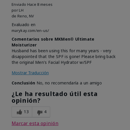
Enviado
Hace 8 meses
por
LH
de
Reno, NV
Evaluado en
marykay.com/en-us/
Comentarios sobre MKMen® Ultimate
Moisturizer
Husband has been using this for many years - very
disappointed that the SPF is gone! Please bring back
the original Men's Facial Hydrator w/SPF
Mostrar Traducción
Conclusión
No, no recomendaría a un amigo
¿Le ha resultado útil esta
opinión?
13
4
Marcar esta opinión