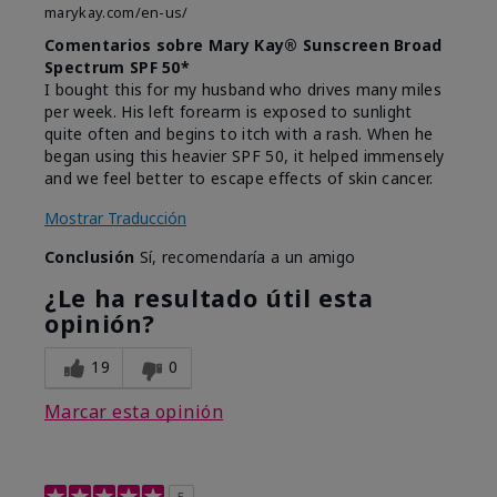
marykay.com/en-us/
Comentarios sobre Mary Kay® Sunscreen Broad
Spectrum SPF 50*
I bought this for my husband who drives many miles
per week. His left forearm is exposed to sunlight
quite often and begins to itch with a rash. When he
began using this heavier SPF 50, it helped immensely
and we feel better to escape effects of skin cancer.
Mostrar Traducción
Conclusión
Sí, recomendaría a un amigo
¿Le ha resultado útil esta
opinión?
19
0
Marcar esta opinión
5