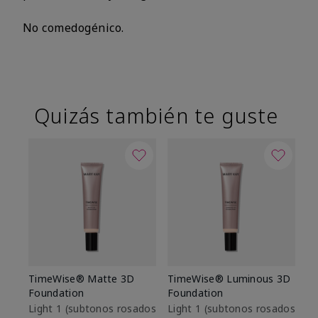
No comedogénico.
Quizás también te guste
TimeWise® Matte 3D
TimeWise® Luminous 3D
Sk
Foundation
Foundation
De
es
Light 1​ (subtonos rosados
Light 1​ (subtonos rosados