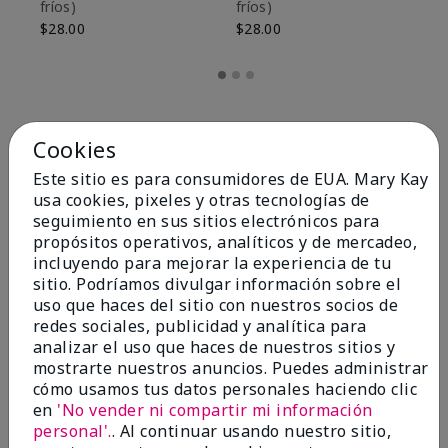
fríos)
fríos)
$9
$28.00
$28.00
Cookies
Este sitio es para consumidores de EUA. Mary Kay
usa cookies, pixeles y otras tecnologías de
seguimiento en sus sitios electrónicos para
propósitos operativos, analíticos y de mercadeo,
incluyendo para mejorar la experiencia de tu
sitio. Podríamos divulgar información sobre el
uso que haces del sitio con nuestros socios de
redes sociales, publicidad y analítica para
OPINIONES
analizar el uso que haces de nuestros sitios y
mostrarte nuestros anuncios. Puedes administrar
cómo usamos tus datos personales haciendo clic
en
'No vender ni compartir mi información
4.8
personal'.
. Al continuar usando nuestro sitio,