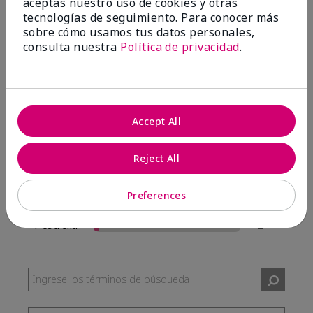
aceptas nuestro uso de cookies y otras
57 Reseñas
tecnologías de seguimiento. Para conocer más
sobre cómo usamos tus datos personales,
Escribir Una Opinión
consulta nuestra
Política de privacidad
.
95%
de los encuestados recomendaría a un amigo.
Accept All
5 estrellas
54
4 estrellas
0
Reject All
3 estrellas
1
Preferences
2 estrellas
0
1 estrella
2