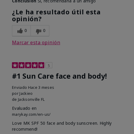
Conclusión
Sí, recomendaría a un amigo
¿Le ha resultado útil esta
opinión?
0
0
Marcar esta opinión
5
#1 Sun Care face and body!
Enviado
Hace 3 meses
por
Jackieo
de
Jacksonville FL
Evaluado en
marykay.com/en-us/
Love MK SPF 50 face and body sunscreen. Highly
recommend!