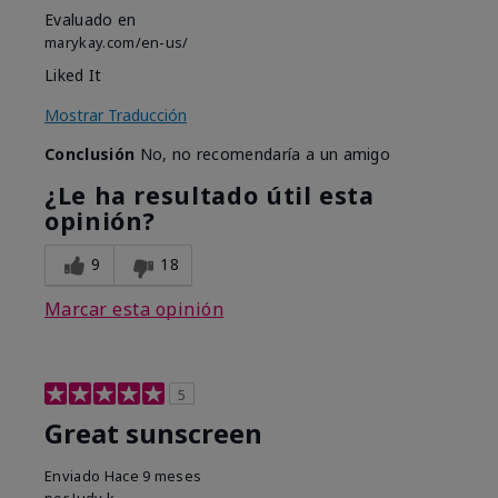
Evaluado en
marykay.com/en-us/
Liked It
Mostrar Traducción
Conclusión
No, no recomendaría a un amigo
¿Le ha resultado útil esta
opinión?
9
18
Marcar esta opinión
5
Great sunscreen
Enviado
Hace 9 meses
por
Judy k