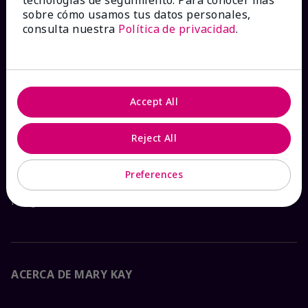
¿CÓMO PODEMOS AYUDAR?
sobre cómo usamos tus datos personales,
consulta nuestra
Política de privacidad
.
Recibe e-mails
Ver estado del pedido
Accept All
Contáctanos
Reject All
Catálogos interactivos
Preferences
Preguntas frecuentes
ACERCA DE MARY KAY