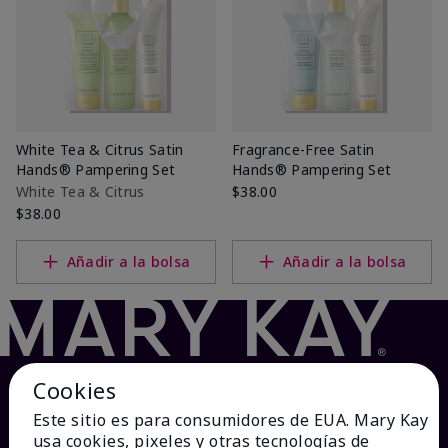
White Tea & Citrus Satin
Fragrance-Free Satin
Hands® Pampering Set
Hands® Pampering Set
White Tea & Citrus
$38.00
$38.00
Añadir a la bolsa
Añadir a la bolsa
Cookies
Este sitio es para consumidores de EUA. Mary Kay
usa cookies, pixeles y otras tecnologías de