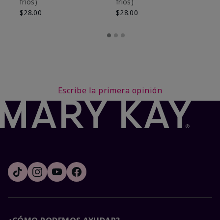
fríos)
fríos)
$9
$28.00
$28.00
Escribe la primera opinión