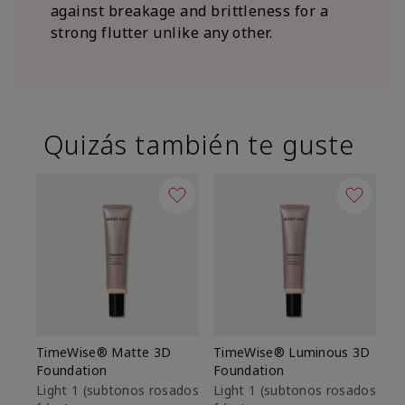
against breakage and brittleness for a
strong flutter unlike any other.
Quizás también te guste
TimeWise® Matte 3D
TimeWise® Luminous 3D
Sk
Foundation
Foundation
De
es
Light 1​ (subtonos rosados
Light 1​ (subtonos rosados