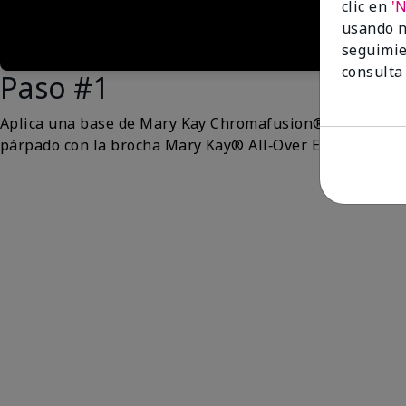
clic en
'
usando n
seguimie
consulta
Paso #1
Aplica una base de Mary Kay Chromafusion® Eye Shad
párpado con la brocha Mary Kay® All‑Over Eye Shadow