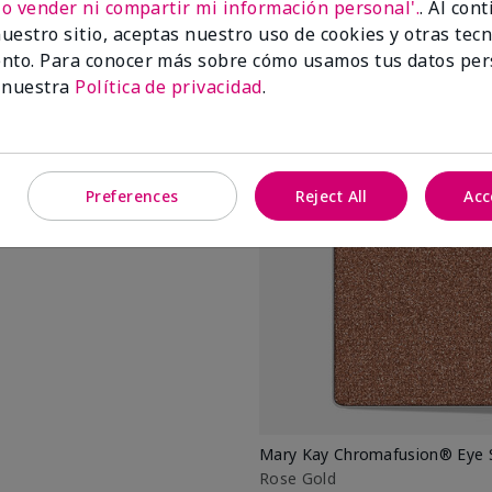
No vender ni compartir mi información personal'.
. Al con
uestro sitio, aceptas nuestro uso de cookies y otras tec
nto. Para conocer más sobre cómo usamos tus datos per
 nuestra
Política de privacidad
.
ow en
Rose Gold
por todo el
.
Preferences
Reject All
Acc
Mary Kay Chromafusion® Eye
Rose Gold