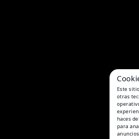
Cooki
Este sit
otras te
operativ
experien
haces del
para ana
anuncios