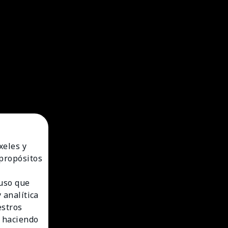
xeles y
 propósitos
 uso que
 analítica
estros
 haciendo