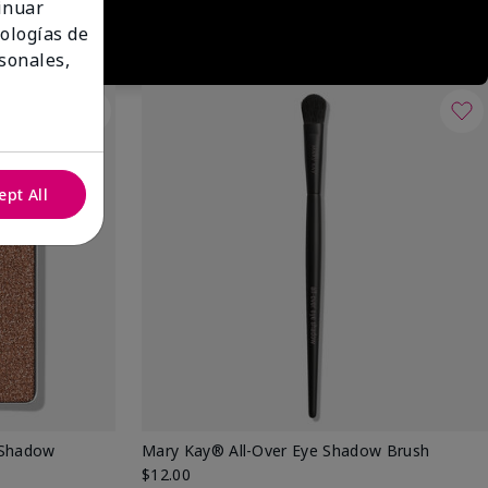
tinuar
nologías de
sonales,
ept All
 Shadow
Mary Kay® All-Over Eye Shadow Brush
$12.00