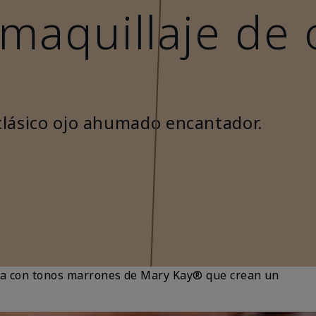
 maquillaje de 
clásico ojo ahumado encantador.
ada con tonos marrones de Mary Kay® que crean un