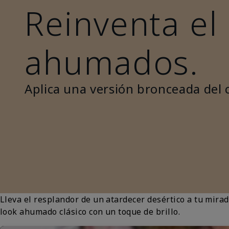
Reinventa el
ahumados.
Aplica una versión bronceada del 
Lleva el resplandor de un atardecer desértico a tu mir
look ahumado clásico con un toque de brillo.