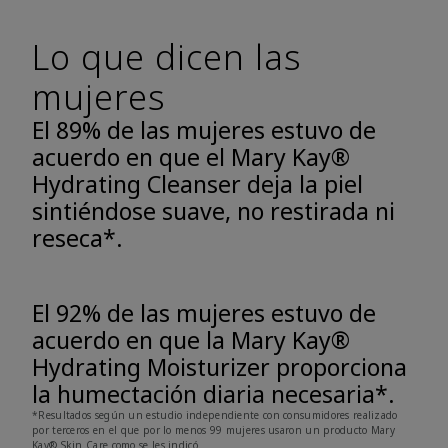
Lo que dicen las
mujeres
El 89% de las mujeres estuvo de
acuerdo en que el Mary Kay®
Hydrating Cleanser deja la piel
sintiéndose suave, no restirada ni
reseca*.
El 92% de las mujeres estuvo de
acuerdo en que la Mary Kay®
Hydrating Moisturizer proporciona
la humectación diaria necesaria*.
*Resultados según un estudio independiente con consumidores realizado
por terceros en el que por lo menos 99 mujeres usaron un producto Mary
Kay® Skin Care como se les indicó.