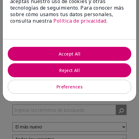
aceptas nuestro uso de cookies y otras
tecnologías de seguimiento. Para conocer más
sobre cómo usamos tus datos personales,
100%
consulta nuestra
Política de privacidad
.
de los encuestados recomendaría a un amigo.
5 estrellas
7
Accept All
4 estrellas
3
3 estrellas
0
Reject All
2 estrellas
0
1 estrella
0
Preferences