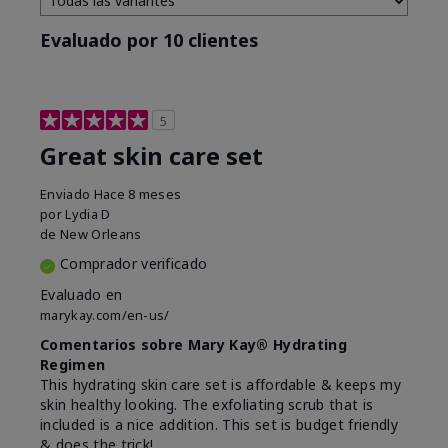
Evaluado por 10 clientes
5
Great skin care set
Enviado
Hace 8 meses
por
Lydia D
de
New Orleans
Comprador verificado
Evaluado en
marykay.com/en-us/
Comentarios sobre Mary Kay® Hydrating
Regimen
This hydrating skin care set is affordable & keeps my
skin healthy looking. The exfoliating scrub that is
included is a nice addition. This set is budget friendly
& does the trick!