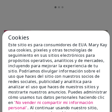
Cookies
Este sitio es para consumidores de EUA. Mary Kay
usa cookies, pixeles y otras tecnologías de
seguimiento en sus sitios electrónicos para
propósitos operativos, analíticos y de mercadeo,
incluyendo para mejorar la experiencia de tu
sitio. Podríamos divulgar información sobre el
OPINIONES
uso que haces del sitio con nuestros socios de
redes sociales, publicidad y analítica para
analizar el uso que haces de nuestros sitios y
mostrarte nuestros anuncios. Puedes administrar
4.7
cómo usamos tus datos personales haciendo clic
10 Reseñas
en
'No vender ni compartir mi información
personal'.
. Al continuar usando nuestro sitio,
Escribir Una Opinión