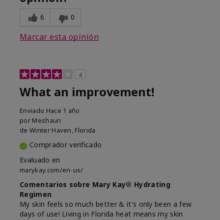
6
0
Marcar esta opinión
4
What an improvement!
Enviado
Hace 1 año
por
Meshaun
de
Winter Haven, Florida
Comprador verificado
Evaluado en
marykay.com/en-us/
Comentarios sobre Mary Kay® Hydrating
Regimen
My skin feels so much better & it's only been a few
days of use! Living in Florida heat means my skin