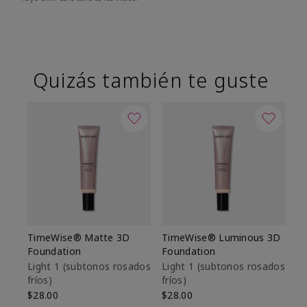
Quizás también te guste
TimeWise® Matte 3D
TimeWise® Luminous 3D
Sk
Foundation
Foundation
De
es
Light 1​ (subtonos rosados
Light 1​ (subtonos rosados
fríos)
fríos)
$9
$28.00
$28.00