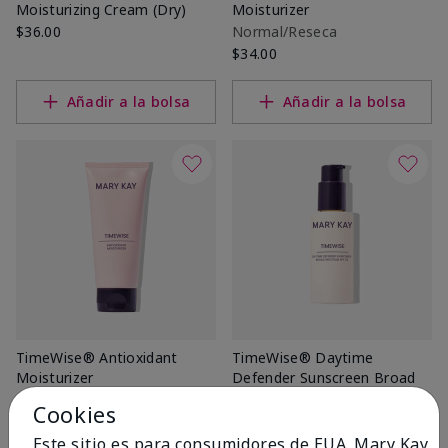
Moisturizing Cream (Dry)
Moisturizer
$36.00
Normal/Reseca
$34.00
Añadir a la bolsa
Añadir a la bolsa
TimeWise® Antioxidant
TimeWise® Daytime
Moisturizer
Defender Sunscreen Broad
Spectrum SPF 30†
Combinada/Grasa
Cookies
$34.00
$34.00
Este sitio es para consumidores de EUA. Mary Kay