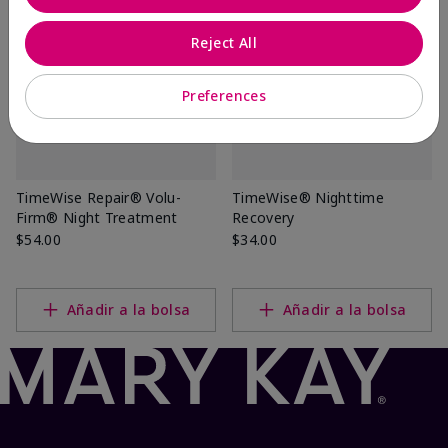
Reject All
Preferences
TimeWise Repair® Volu-
TimeWise® Nighttime
Firm® Night Treatment
Recovery
$54.00
$34.00
Añadir a la bolsa
Añadir a la bolsa