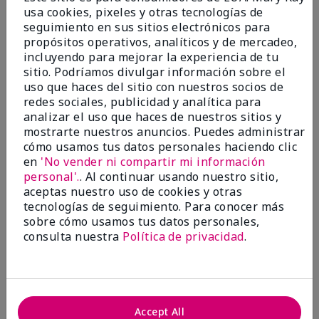
usa cookies, pixeles y otras tecnologías de
Añadir a la bolsa
Añadir a la bolsa
seguimiento en sus sitios electrónicos para
propósitos operativos, analíticos y de mercadeo,
incluyendo para mejorar la experiencia de tu
sitio. Podríamos divulgar información sobre el
uso que haces del sitio con nuestros socios de
redes sociales, publicidad y analítica para
analizar el uso que haces de nuestros sitios y
mostrarte nuestros anuncios. Puedes administrar
cómo usamos tus datos personales haciendo clic
en
'No vender ni compartir mi información
personal'.
. Al continuar usando nuestro sitio,
aceptas nuestro uso de cookies y otras
TimeWise Repair® Volu-
Mary Kay® Oil-Free
tecnologías de seguimiento. Para conocer más
Firm® Day Cream Sunscreen
Hydrating Gel
sobre cómo usamos tus datos personales,
Broad Spectrum SPF 30*
(Normal/Grasa)
consulta nuestra
Política de privacidad
.
$54.00
$36.00
Añadir a la bolsa
Añadir a la bolsa
Accept All