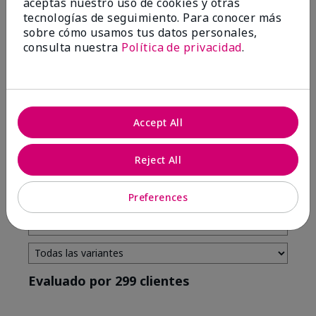
aceptas nuestro uso de cookies y otras
tecnologías de seguimiento. Para conocer más
4 estrellas
7
sobre cómo usamos tus datos personales,
3 estrellas
2
consulta nuestra
Política de privacidad
.
2 estrellas
0
1 estrella
3
Accept All
Tono De Piel
Filtrar
Reject All
reseñas
por
Tono
Preferences
de
piel
Evaluado por 299 clientes