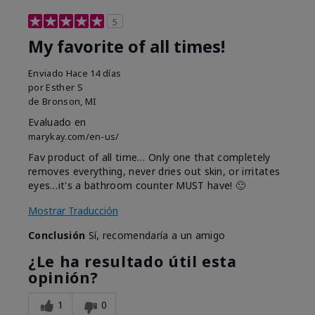
5
My favorite of all times!
Enviado
Hace 14 días
por
Esther S
de
Bronson, MI
Evaluado en
marykay.com/en-us/
Fav product of all time… Only one that completely
removes everything, never dries out skin, or irritates
eyes…it's a bathroom counter MUST have! 🙂
Mostrar Traducción
Conclusión
Sí, recomendaría a un amigo
¿Le ha resultado útil esta
opinión?
1
0