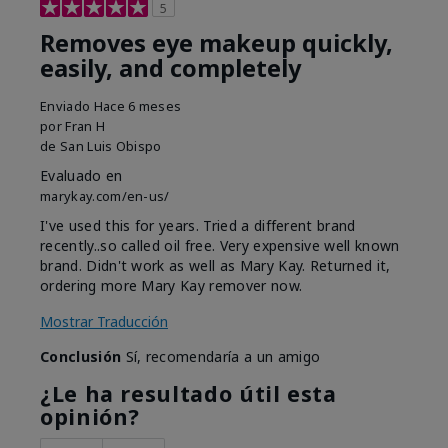
5
Removes eye makeup quickly,
easily, and completely
Enviado
Hace 6 meses
por
Fran H
de
San Luis Obispo
Evaluado en
marykay.com/en-us/
I've used this for years. Tried a different brand
recently..so called oil free. Very expensive well known
brand. Didn't work as well as Mary Kay. Returned it,
ordering more Mary Kay remover now.
Mostrar Traducción
Conclusión
Sí, recomendaría a un amigo
¿Le ha resultado útil esta
opinión?