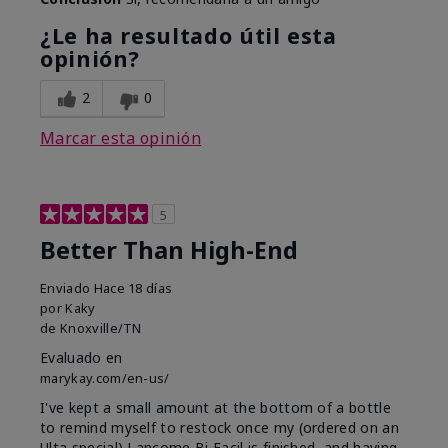
¿Le ha resultado útil esta
opinión?
2
0
Marcar esta opinión
5
Better Than High-End
Enviado
Hace 18 días
por
Kaky
de
Knoxville/TN
Evaluado en
marykay.com/en-us/
I've kept a small amount at the bottom of a bottle
to remind myself to restock once my (ordered on an
Ulta special) Lancome Bi Facil is finished, and having