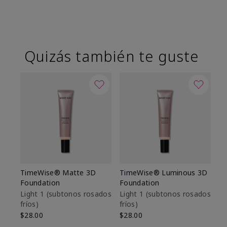
Quizás también te guste
TimeWise® Matte 3D
TimeWise® Luminous 3D
Sk
Foundation
Foundation
De
es
Light 1​ (subtonos rosados
Light 1​ (subtonos rosados
fríos)
fríos)
$9
$28.00
$28.00