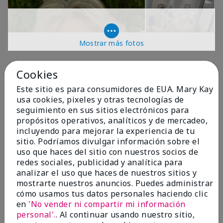
Mostrar más fotos
OPINIONES
Cookies
Este sitio es para consumidores de EUA. Mary Kay
usa cookies, pixeles y otras tecnologías de
4.9
seguimiento en sus sitios electrónicos para
propósitos operativos, analíticos y de mercadeo,
299 Reseñas
incluyendo para mejorar la experiencia de tu
sitio. Podríamos divulgar información sobre el
Escribir Una Opinión
uso que haces del sitio con nuestros socios de
redes sociales, publicidad y analítica para
99%
analizar el uso que haces de nuestros sitios y
mostrarte nuestros anuncios. Puedes administrar
de los encuestados recomendaría a un amigo.
cómo usamos tus datos personales haciendo clic
en
'No vender ni compartir mi información
personal'.
. Al continuar usando nuestro sitio,
5 estrellas
287