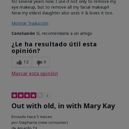
for several years now. I use it not only to remove my
eye makeup, but to remove all my facial makeup!!
Now my eldest daughter also uses it & loves it too.
Mostrar Traducción
Conclusión
Sí, recomendaría a un amigo
¿Le ha resultado útil esta
opinión?
12
0
Marcar esta opinión
4
Out with old, in with Mary Kay
Enviado
Hace 5 meses
por
Stephanie (new consumer)
de
Amarillo,TX