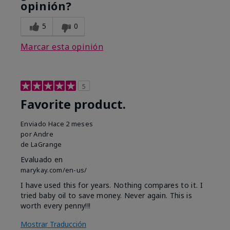
opinión?
5
0
Marcar esta opinión
5
Favorite product.
Enviado
Hace 2 meses
por
Andre
de
LaGrange
Evaluado en
marykay.com/en-us/
I have used this for years. Nothing compares to it. I
tried baby oil to save money. Never again. This is
worth every penny!!!
Mostrar Traducción