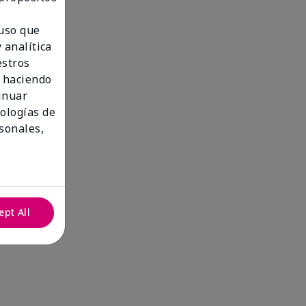
 uso que
 analítica
estros
 haciendo
tinuar
nologías de
sonales,
ept All