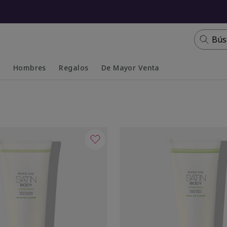
Bús
s
Hombres
Regalos
De Mayor Venta
Collapsed
Expanded