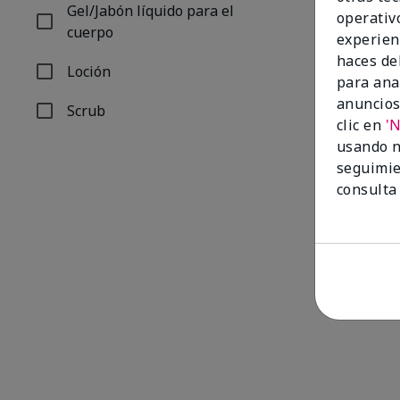
Gel/Jabón líquido para el
operativ
Refinar por Forma de Producto: Gel/Jabón líquido para
cuerpo
experien
haces del
Loción
Refinar por Forma de Producto: Loción
para ana
anuncios
Scrub
Refinar por Forma de Producto: Scrub
clic en
'
usando n
seguimie
consulta