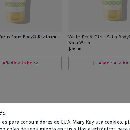
itrus Satin Body® Revitalizing
White Tea & Citrus Satin Body
Shea Wash
$26.00
Añadir a la bolsa
Añadir a la bo
es
io es para consumidores de EUA. Mary Kay usa cookies, pi
cnologías de seguimiento en sus sitios electrónicos para