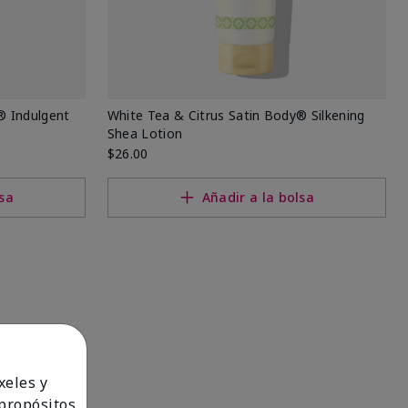
® Indulgent
White Tea & Citrus Satin Body® Silkening
Shea Lotion
$26.00
lsa
Añadir a la bolsa
xeles y
 propósitos