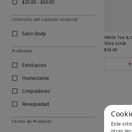
$25.00 - $50.00
Refinar por Por precio: $25.00 - $50.00
Colección del cuidado corporal
Satin Body
Refinar por Colección del cuidado corporal: Satin Body
White Tea & C
Shea Scrub
$26.00
Problema
Exfoliación
Refinar por Problema: Exfoliación
Humectante
Refinar por Problema: Humectante
Limpiadores
Refinar por Problema: Limpiadores
Resequedad
Refinar por Problema: Resequedad
Cooki
Forma de Producto
Este sit
otras te