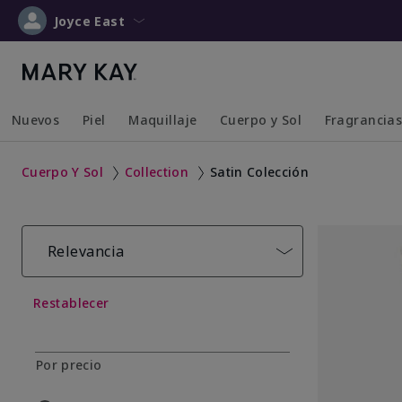
Joyce East
Nuevos
Piel
Maquillaje
Cuerpo y Sol
Fragrancia
Collapsed
Expanded
Collapsed
Expanded
Collapsed
Expanded
Collapsed
Expanded
Cuerpo Y Sol
Collection
Satin Colección
Relevancia
Restablecer
Por precio