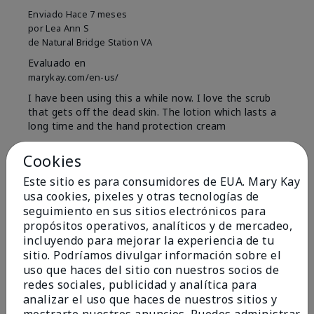
Enviado
Hace 7 meses
por
Lea Ann S
de
Natural Bridge Station VA
Evaluado en
marykay.com/en-us/
I have been using this a while now. I love the scrub
that gets off the dead skin. The lotion which lasts a
long time and the hand protection cream
Mostrar Traducción
Cookies
Conclusión
Sí, recomendaría a un amigo
Este sitio es para consumidores de EUA. Mary Kay
usa cookies, pixeles y otras tecnologías de
¿Le ha resultado útil esta
seguimiento en sus sitios electrónicos para
opinión?
propósitos operativos, analíticos y de mercadeo,
incluyendo para mejorar la experiencia de tu
15
0
sitio. Podríamos divulgar información sobre el
uso que haces del sitio con nuestros socios de
Marcar esta opinión
redes sociales, publicidad y analítica para
analizar el uso que haces de nuestros sitios y
mostrarte nuestros anuncios. Puedes administrar