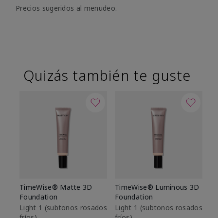
Precios sugeridos al menudeo.
Quizás también te guste
TimeWise® Matte 3D
TimeWise® Luminous 3D
Sk
Foundation
Foundation
De
es
Light 1​ (subtonos rosados
Light 1​ (subtonos rosados
fríos)
fríos)
$9