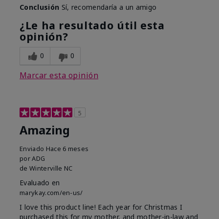
Conclusión
Sí, recomendaría a un amigo
¿Le ha resultado útil esta
opinión?
0
0
Marcar esta opinión
5
Amazing
Enviado
Hace 6 meses
por
ADG
de
Winterville NC
Evaluado en
marykay.com/en-us/
I love this product line! Each year for Christmas I
purchased this for my mother, and mother-in-law and