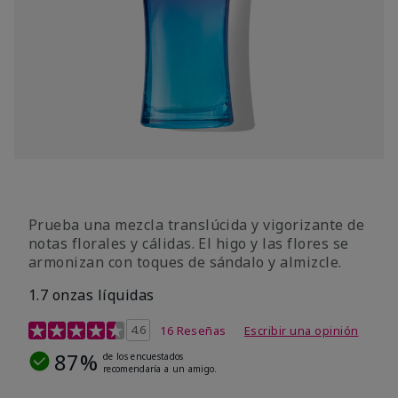
Prueba una mezcla translúcida y vigorizante de
notas florales y cálidas. El higo y las flores se
armonizan con toques de sándalo y almizcle.
1.7 onzas líquidas
Calificación de clientes de 4,5 de 5
4.6
16 Reseñas
Escribir una opinión
87%
de los encuestados
recomendaría a un amigo.