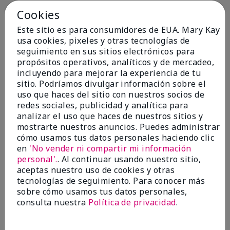
Cookies
Conclusión
Sí, recomendaría a un amigo
Este sitio es para consumidores de EUA. Mary Kay
¿Le ha resultado útil esta
usa cookies, pixeles y otras tecnologías de
opinión?
seguimiento en sus sitios electrónicos para
propósitos operativos, analíticos y de mercadeo,
4
0
incluyendo para mejorar la experiencia de tu
sitio. Podríamos divulgar información sobre el
Marcar esta opinión
uso que haces del sitio con nuestros socios de
redes sociales, publicidad y analítica para
analizar el uso que haces de nuestros sitios y
5
mostrarte nuestros anuncios. Puedes administrar
cómo usamos tus datos personales haciendo clic
Kristen
en
'No vender ni compartir mi información
personal'.
. Al continuar usando nuestro sitio,
Enviado
Hace 10 meses
aceptas nuestro uso de cookies y otras
por
Jennifer
tecnologías de seguimiento. Para conocer más
de
MECHANCSBRG
sobre cómo usamos tus datos personales,
Comprador verificado
consulta nuestra
Política de privacidad
.
Evaluado en
marykay.com/en-us/