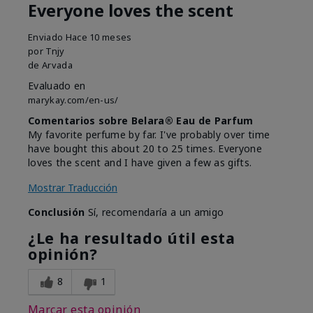
Everyone loves the scent
Enviado
Hace 10 meses
por
Tnjy
de
Arvada
Evaluado en
marykay.com/en-us/
Comentarios sobre Belara® Eau de Parfum
My favorite perfume by far. I've probably over time
have bought this about 20 to 25 times. Everyone
loves the scent and I have given a few as gifts.
Mostrar Traducción
Conclusión
Sí, recomendaría a un amigo
¿Le ha resultado útil esta
opinión?
8
1
Marcar esta opinión