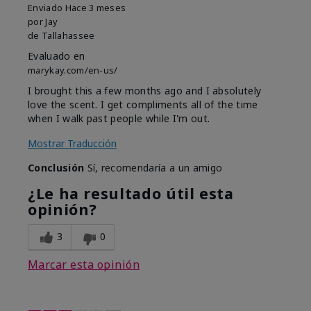
Enviado
Hace 3 meses
por
Jay
de
Tallahassee
Evaluado en
marykay.com/en-us/
I brought this a few months ago and I absolutely
love the scent. I get compliments all of the time
when I walk past people while I'm out.
Mostrar Traducción
Conclusión
Sí, recomendaría a un amigo
¿Le ha resultado útil esta
opinión?
3
0
Marcar esta opinión