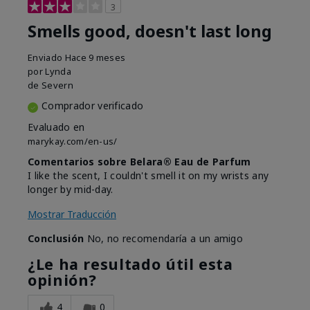
3
Smells good, doesn't last long
Enviado
Hace 9 meses
por
Lynda
de
Severn
Comprador verificado
Evaluado en
marykay.com/en-us/
Comentarios sobre Belara® Eau de Parfum
I like the scent, I couldn't smell it on my wrists any
longer by mid-day.
Mostrar Traducción
Conclusión
No, no recomendaría a un amigo
¿Le ha resultado útil esta
opinión?
4
0