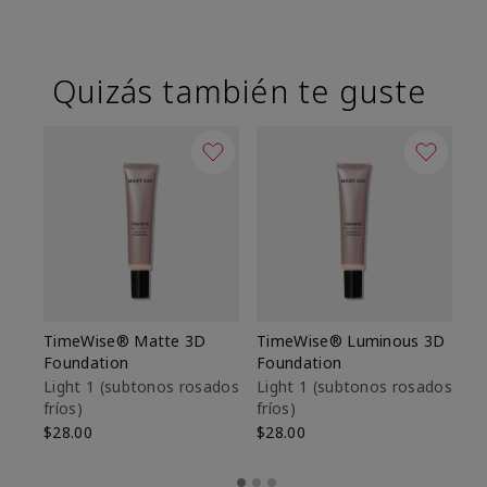
Quizás también te guste
TimeWise® Matte 3D
TimeWise® Luminous 3D
Sk
Foundation
Foundation
De
es
Light 1​ (subtonos rosados
Light 1​ (subtonos rosados
fríos)
fríos)
$9
$28.00
$28.00