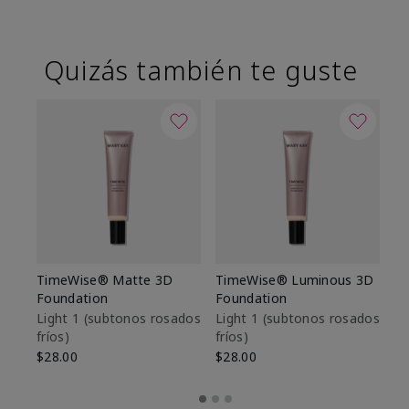
Quizás también te guste
TimeWise® Matte 3D
TimeWise® Luminous 3D
Sk
Foundation
Foundation
De
es
Light 1​ (subtonos rosados
Light 1​ (subtonos rosados
fríos)
fríos)
$9
$28.00
$28.00