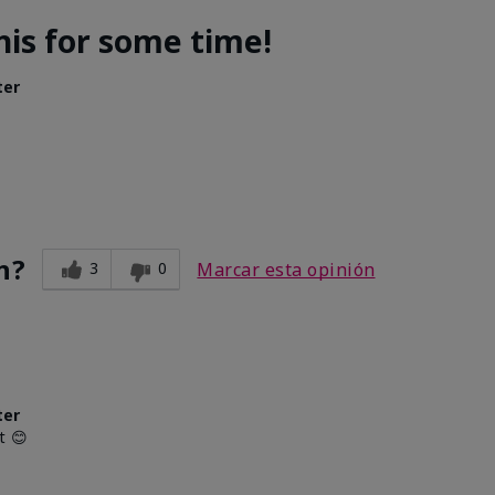
his for some time!
ter
n?
3
0
Marcar esta opinión
ter
t 😊