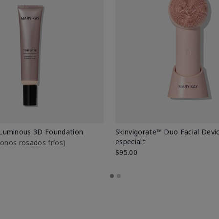
Luminous 3D Foundation
Skinvigorate™ Duo Facial Devic
especial†
btonos rosados fríos)
$95.00