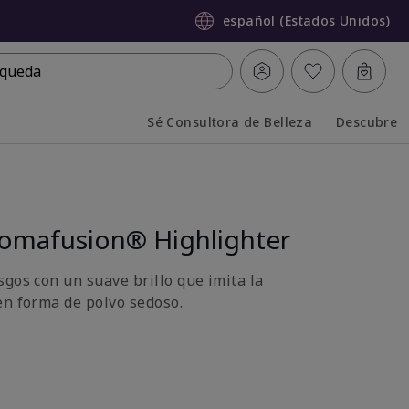
español (Estados Unidos)
queda
Sé Consultora de Belleza
Descubre
Collapsed
Expanded
omafusion® Highlighter
sgos con un suave brillo que imita la
en forma de polvo sedoso.