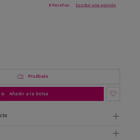
de 4,2 de 5
8 Reseñas
Escribir una opinión
Pruébalo
Añadir a la bolsa
cto