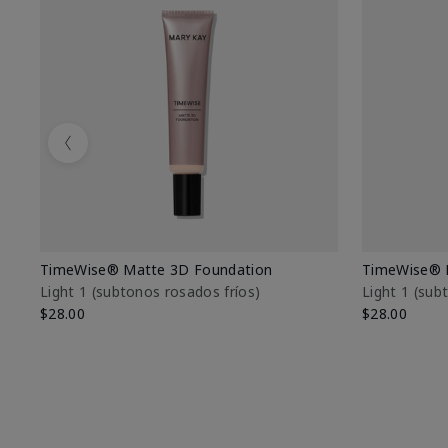
Previous
TimeWise® Matte 3D Foundation
TimeWise® 
Light 1​ (subtonos rosados fríos)
Light 1​ (su
$28.00
$28.00