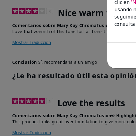
clic en
'
usando n
Nice warm tone for
4
seguimie
consulta
Comentarios sobre Mary Kay Chromafusion® Highligh
Love that warmth of this tone for fall transition from sum
Mostrar Traducción
Conclusión
Sí, recomendaría a un amigo
¿Le ha resultado útil esta opinió
Love the results
5
Comentarios sobre Mary Kay Chromafusion® Highligh
This product looks great over foundation to give more colo
Mostrar Traducción