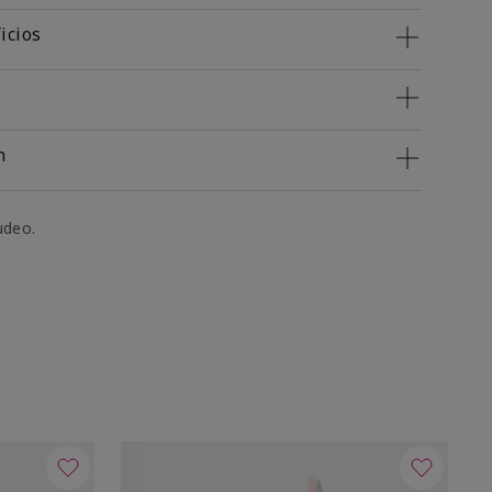
icios
n
udeo.