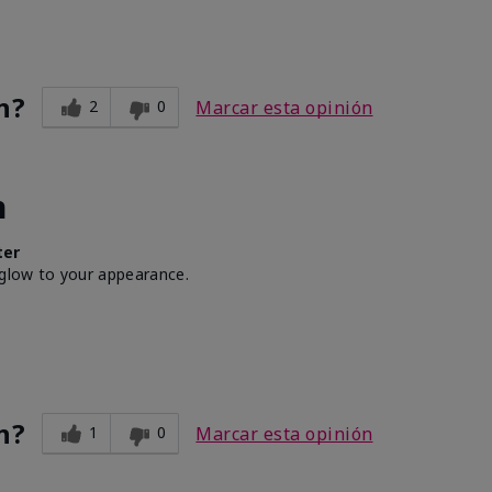
n?
2
0
Marcar esta opinión
h
ter
 glow to your appearance.
n?
1
0
Marcar esta opinión