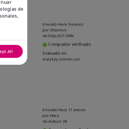
tinuar
nologías de
sonales,
Enviado
Hace 9 meses
por
Shannon
de
DALLASTOWN
Comprador verificado
ept All
Evaluado en
marykay.com/en-us/
Enviado
Hace 11 meses
por
Mary
de
Auburn IN