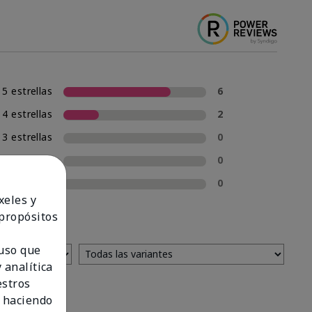
5 estrellas
6
4 estrellas
2
3 estrellas
0
2 estrellas
0
1 estrella
0
xeles y
 propósitos
 uso que
 analítica
estros
 haciendo