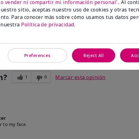
No vender ni compartir mi información personal'.
. Al con
uestro sitio, aceptas nuestro uso de cookies y otras tec
 fall
nto. Para conocer más sobre cómo usamos tus datos per
 nuestra
Política de privacidad
.
ter
mer tan.
Preferences
Reject All
Acc
n?
1
0
Marcar esta opinión
ter
r to my face.