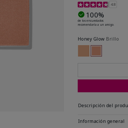
Calificación de clientes 
4.8
100%
de los encuestados
recomendaría a un amigo.
Honey Glow
Brillo
Out of stock
seleccionado
Out of stock
Descripción del produ
Información general