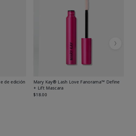
Next
e de edición
Mary Kay® Lash Love Fanorama™ Define
Ma
+ Lift Mascara
Ki
$18.00
$2