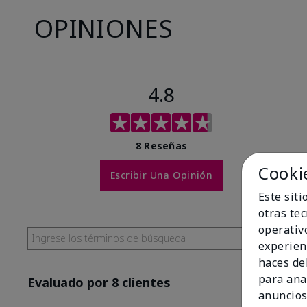
OPINIONES
4.8
8 Reseñas
Cooki
Escribir Una Opinión
Este sit
otras te
operativ
experien
haces del
para ana
Evaluado por 8 clientes
anuncios