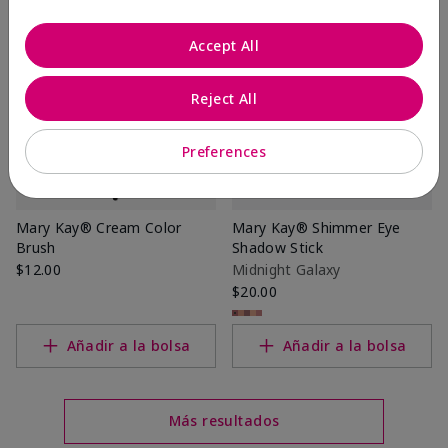
Accept All
Reject All
Preferences
Mary Kay® Cream Color
Mary Kay® Shimmer Eye
Brush
Shadow Stick
$12.00
Midnight Galaxy
$20.00
Añadir a la bolsa
Añadir a la bolsa
Más resultados