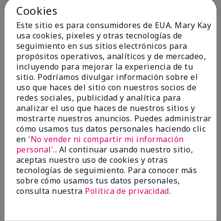
Cookies
Añadir a la bolsa
Añadir a la bolsa
Este sitio es para consumidores de EUA. Mary Kay
usa cookies, pixeles y otras tecnologías de
seguimiento en sus sitios electrónicos para
propósitos operativos, analíticos y de mercadeo,
incluyendo para mejorar la experiencia de tu
sitio. Podríamos divulgar información sobre el
uso que haces del sitio con nuestros socios de
redes sociales, publicidad y analítica para
analizar el uso que haces de nuestros sitios y
mostrarte nuestros anuncios. Puedes administrar
cómo usamos tus datos personales haciendo clic
en
'No vender ni compartir mi información
Mary Kay® Micellar Water
Mary Kay® Gel Eyeliner With
personal'.
. Al continuar usando nuestro sitio,
Expandable Brush Applicator
aceptas nuestro uso de cookies y otras
$18.00
Jet Black
tecnologías de seguimiento. Para conocer más
sobre cómo usamos tus datos personales,
$22.00
consulta nuestra
Política de privacidad
.
Añadir a la bolsa
Añadir a la bolsa