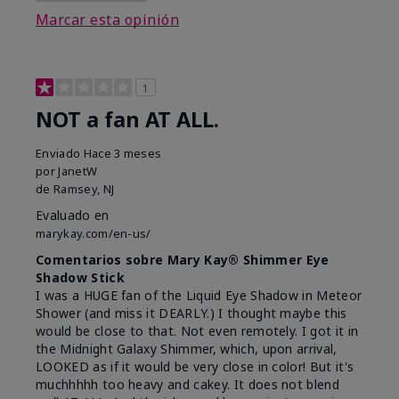
Marcar esta opinión
1
NOT a fan AT ALL.
Enviado
Hace 3 meses
por
JanetW
de
Ramsey, NJ
Evaluado en
marykay.com/en-us/
Comentarios sobre Mary Kay® Shimmer Eye
Shadow Stick
I was a HUGE fan of the Liquid Eye Shadow in Meteor
Shower (and miss it DEARLY.) I thought maybe this
would be close to that. Not even remotely. I got it in
the Midnight Galaxy Shimmer, which, upon arrival,
LOOKED as if it would be very close in color! But it's
muchhhhh too heavy and cakey. It does not blend