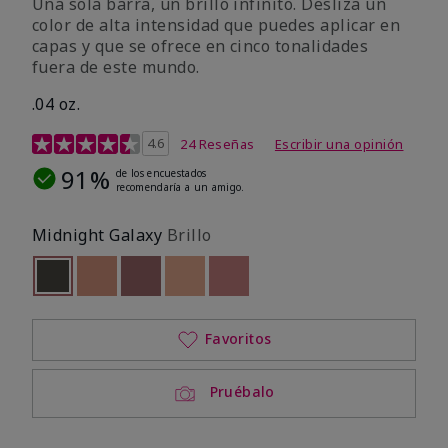
Una sola barra, un brillo infinito. Desliza un
color de alta intensidad que puedes aplicar en
capas y que se ofrece en cinco tonalidades
fuera de este mundo.
.04 oz.
Calificación de clientes de 4,3 de 5
4.6
24 Reseñas
Escribir una opinión
91%
de los encuestados
recomendaría a un amigo.
Midnight Galaxy
Brillo
seleccionado
Out of stock
Out of stock
Out of stock
Out of stock
Out of stock
Favoritos
Pruébalo