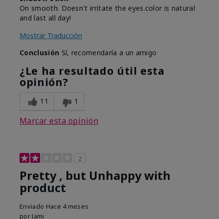
On smooth. Doesn't irritate the eyes.color is natural
and last all day!
Mostrar Traducción
Conclusión
Sí, recomendaría a un amigo
¿Le ha resultado útil esta
opinión?
11
1
Marcar esta opinión
2
Pretty , but Unhappy with
product
Enviado
Hace 4 meses
por
Jami