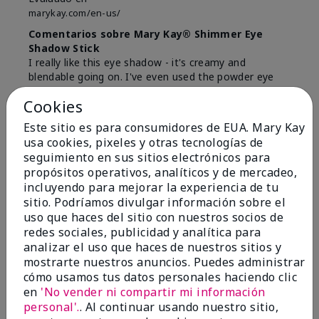
marykay.com/en-us/
Comentarios sobre Mary Kay® Shimmer Eye
Shadow Stick
I really like this eye shadow - it's creamy and
blendable going on. I've even used the powder eye
colors on top. It literally stays on all day.
Cookies
Mostrar Traducción
Este sitio es para consumidores de EUA. Mary Kay
usa cookies, pixeles y otras tecnologías de
Conclusión
Sí, recomendaría a un amigo
seguimiento en sus sitios electrónicos para
¿Le ha resultado útil esta
propósitos operativos, analíticos y de mercadeo,
opinión?
incluyendo para mejorar la experiencia de tu
sitio. Podríamos divulgar información sobre el
0
0
uso que haces del sitio con nuestros socios de
redes sociales, publicidad y analítica para
Marcar esta opinión
analizar el uso que haces de nuestros sitios y
mostrarte nuestros anuncios. Puedes administrar
cómo usamos tus datos personales haciendo clic
en
'No vender ni compartir mi información
5
personal'.
. Al continuar usando nuestro sitio,