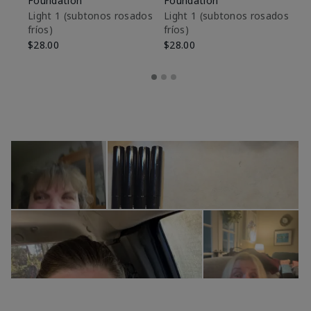
Foundation
Foundation
De
es
Light 1​ (subtonos rosados
Light 1​ (subtonos rosados
fríos)
fríos)
$9
$28.00
$28.00