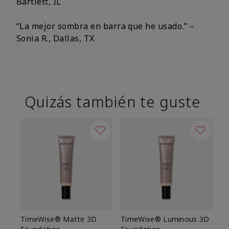
Bartlett, IL
“La mejor sombra en barra que he usado.” –
Sonia R., Dallas, TX
Quizás también te guste
TimeWise® Matte 3D
TimeWise® Luminous 3D
Sk