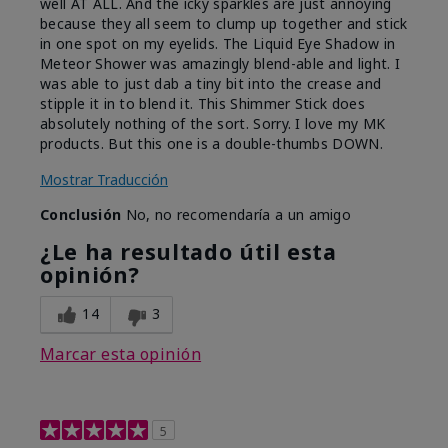
well AT ALL. And the icky sparkles are just annoying
because they all seem to clump up together and stick
in one spot on my eyelids. The Liquid Eye Shadow in
Meteor Shower was amazingly blend-able and light. I
was able to just dab a tiny bit into the crease and
stipple it in to blend it. This Shimmer Stick does
absolutely nothing of the sort. Sorry. I love my MK
products. But this one is a double-thumbs DOWN.
Mostrar Traducción
Conclusión
No, no recomendaría a un amigo
¿Le ha resultado útil esta
opinión?
14
3
Marcar esta opinión
5