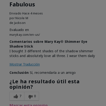
Fabulous
Enviado
Hace 4 meses
por
Nicole M
de
Jackson
Evaluado en
marykay.com/en-us/
Comentarios sobre Mary Kay® Shimmer Eye
Shadow Stick
I bought 3 different shades of the shadow shimmer
sticks and absolutely love all three. I wear them daily
Mostrar Traducción
Conclusión
Sí, recomendaría a un amigo
¿Le ha resultado útil esta
opinión?
7
0
Marcar esta opinión