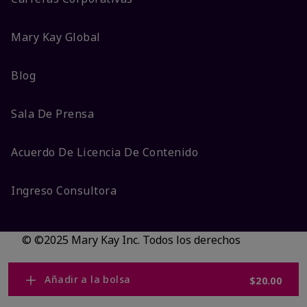
Mary Kay Global
Blog
Sala De Prensa
Acuerdo De Licencia De Contenido
Ingreso Consultora
© ©2025 Mary Kay Inc. Todos los derechos
reservados.
No vender/Preferencias de cookies
Añadir a la bolsa
$20.00
Código DSA/Queja al Código
Términos
Privacidad
Transparencia en CA
Accesibilidad
Cambiar país