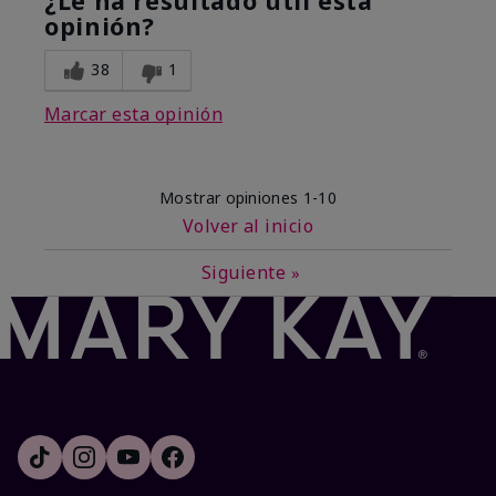
¿Le ha resultado útil esta
opinión?
38
1
Marcar esta opinión
Mostrar opiniones
1-10
Volver al inicio
Siguiente
»