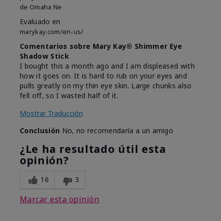
de
Omaha Ne
Evaluado en
marykay.com/en-us/
Comentarios sobre Mary Kay® Shimmer Eye
Shadow Stick
I bought this a month ago and I am displeased with
how it goes on. It is hard to rub on your eyes and
pulls greatly on my thin eye skin. Large chunks also
fell off, so I wasted half of it.
Mostrar Traducción
Conclusión
No, no recomendaría a un amigo
¿Le ha resultado útil esta
opinión?
16
3
Marcar esta opinión