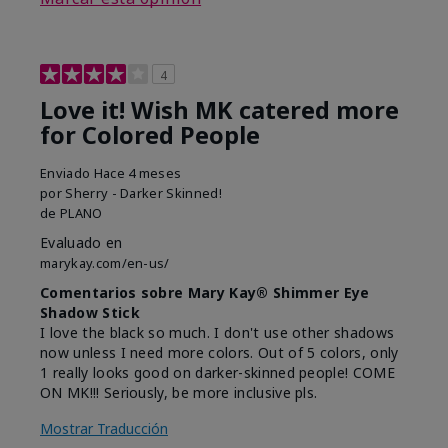
4
Love it! Wish MK catered more
for Colored People
Enviado
Hace 4 meses
por
Sherry - Darker Skinned!
de
PLANO
Evaluado en
marykay.com/en-us/
Comentarios sobre Mary Kay® Shimmer Eye
Shadow Stick
I love the black so much. I don't use other shadows
now unless I need more colors. Out of 5 colors, only
1 really looks good on darker-skinned people! COME
ON MK!!! Seriously, be more inclusive pls.
Mostrar Traducción