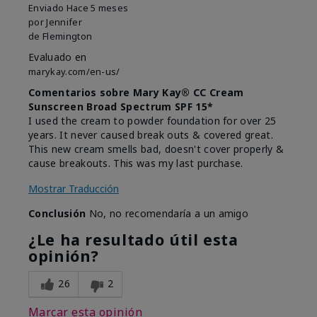
Enviado
Hace 5 meses
por
Jennifer
de
Flemington
Evaluado en
marykay.com/en-us/
Comentarios sobre Mary Kay® CC Cream
Sunscreen Broad Spectrum SPF 15*
I used the cream to powder foundation for over 25
years. It never caused break outs & covered great.
This new cream smells bad, doesn't cover properly &
cause breakouts. This was my last purchase.
Mostrar Traducción
Conclusión
No, no recomendaría a un amigo
¿Le ha resultado útil esta
opinión?
26
2
Marcar esta opinión