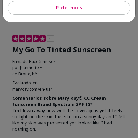
23
0
Preferences
Marcar esta opinión
5
My Go To Tinted Sunscreen
Enviado
Hace 5 meses
por
Jeannette A
de
Bronx, NY
Evaluado en
marykay.com/en-us/
Comentarios sobre Mary Kay® CC Cream
Sunscreen Broad Spectrum SPF 15*
I'm blown away how well the coverage is yet it feels
so light on the skin. I used it on a sunny day and I felt
like my skin was protected yet looked like I had
nothing on.