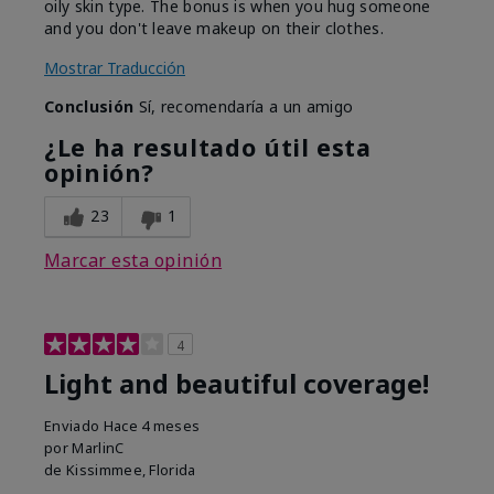
oily skin type. The bonus is when you hug someone
and you don't leave makeup on their clothes.
Mostrar Traducción
Conclusión
Sí, recomendaría a un amigo
¿Le ha resultado útil esta
opinión?
23
1
Marcar esta opinión
4
Light and beautiful coverage!
Enviado
Hace 4 meses
por
MarlinC
de
Kissimmee, Florida