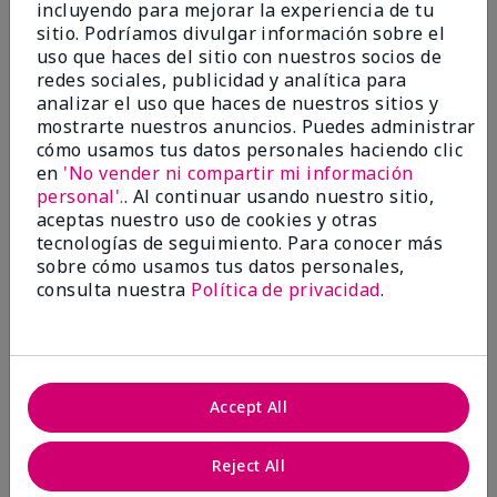
incluyendo para mejorar la experiencia de tu
Evaluado en
sitio. Podríamos divulgar información sobre el
marykay.com/en-us/
uso que haces del sitio con nuestros socios de
Comentarios sobre Mary Kay® CC Cream
redes sociales, publicidad y analítica para
Sunscreen Broad Spectrum SPF 15*
analizar el uso que haces de nuestros sitios y
I have been wearing the cc cream for 8 years now. I
mostrarte nuestros anuncios. Puedes administrar
absolutely love it. Its not cakey it's not heavy and it
cómo usamos tus datos personales haciendo clic
blends effortlessly. I get compliments all the time.
en
'No vender ni compartir mi información
10/10 I definitely recommend.
personal'.
. Al continuar usando nuestro sitio,
Mostrar Traducción
aceptas nuestro uso de cookies y otras
tecnologías de seguimiento. Para conocer más
sobre cómo usamos tus datos personales,
consulta nuestra
Política de privacidad
.
Walking in victory
Conclusión
Sí, recomendaría a un amigo
Accept All
¿Le ha resultado útil esta
opinión?
Reject All