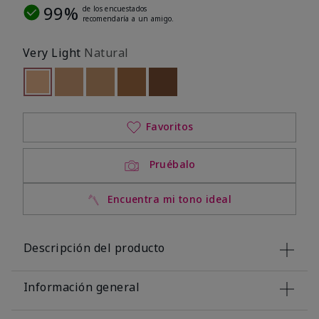
99%
de los encuestados
recomendaría a un amigo.
Very Light
Natural
seleccionado
Out of stock
Out of stock
Out of stock
Out of stock
Out of stock
Favoritos
Pruébalo
Encuentra mi tono ideal
Descripción del producto
Información general