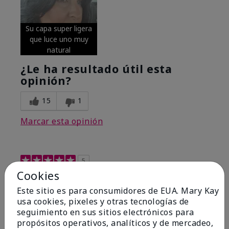
Su capa super ligera
que luce uno muy
natural
¿Le ha resultado útil esta
opinión?
15
1
Marcar esta opinión
5
Cookies
Excellent
Este sitio es para consumidores de EUA. Mary Kay
Enviado
Hace 5 meses
usa cookies, pixeles y otras tecnologías de
por
Coverly
seguimiento en sus sitios electrónicos para
de
Columbia Missouri
propósitos operativos, analíticos y de mercadeo,