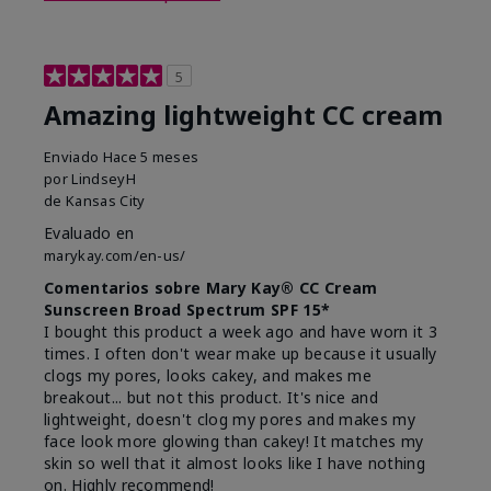
5
Amazing lightweight CC cream
Enviado
Hace 5 meses
por
LindseyH
de
Kansas City
Evaluado en
marykay.com/en-us/
Comentarios sobre Mary Kay® CC Cream
Sunscreen Broad Spectrum SPF 15*
I bought this product a week ago and have worn it 3
times. I often don't wear make up because it usually
clogs my pores, looks cakey, and makes me
breakout... but not this product. It's nice and
lightweight, doesn't clog my pores and makes my
face look more glowing than cakey! It matches my
skin so well that it almost looks like I have nothing
on. Highly recommend!