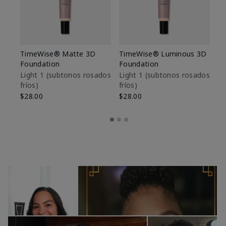
TimeWise® Matte 3D
TimeWise® Luminous 3D
Sk
Foundation
Foundation
De
es
Light 1​ (subtonos rosados
Light 1​ (subtonos rosados
fríos)
fríos)
$9
$28.00
$28.00