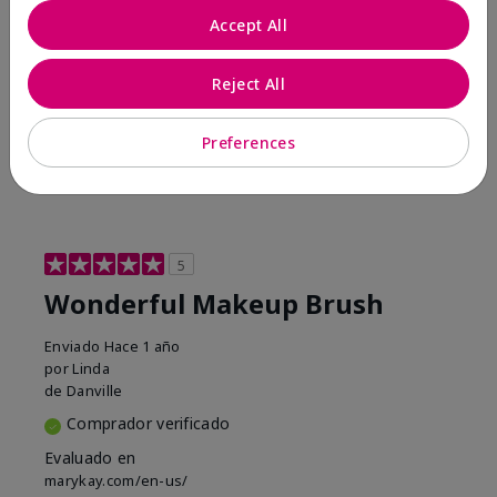
Accept All
Conclusión
Sí, recomendaría a un amigo
¿Le ha resultado útil esta
Reject All
opinión?
1
0
Preferences
Marcar esta opinión
5
Wonderful Makeup Brush
Enviado
Hace 1 año
por
Linda
de
Danville
Comprador verificado
Evaluado en
marykay.com/en-us/