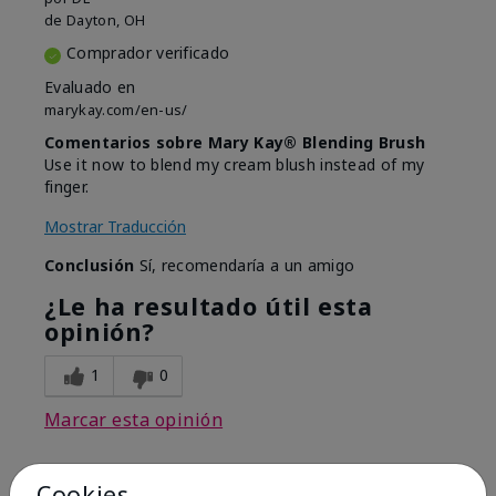
de
Dayton, OH
Comprador verificado
Evaluado en
marykay.com/en-us/
Comentarios sobre Mary Kay® Blending Brush
Use it now to blend my cream blush instead of my
finger.
Mostrar Traducción
Conclusión
Sí, recomendaría a un amigo
¿Le ha resultado útil esta
opinión?
1
0
Marcar esta opinión
Cookies