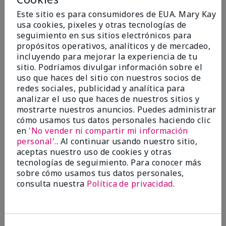
5
Este sitio es para consumidores de EUA. Mary Kay
Blending brush
usa cookies, pixeles y otras tecnologías de
seguimiento en sus sitios electrónicos para
Enviado
Hace 1 año
propósitos operativos, analíticos y de mercadeo,
por
Pam
incluyendo para mejorar la experiencia de tu
de
Liberty
sitio. Podríamos divulgar información sobre el
Comprador verificado
uso que haces del sitio con nuestros socios de
redes sociales, publicidad y analítica para
Evaluado en
analizar el uso que haces de nuestros sitios y
marykay.com/en-us/
mostrarte nuestros anuncios. Puedes administrar
Comentarios sobre Mary Kay® Blending Brush
cómo usamos tus datos personales haciendo clic
I love this brush. It is the best brush that I have ever
en
'No vender ni compartir mi información
had.
personal'.
. Al continuar usando nuestro sitio,
aceptas nuestro uso de cookies y otras
Mostrar Traducción
tecnologías de seguimiento. Para conocer más
sobre cómo usamos tus datos personales,
Mary Kay products
consulta nuestra
Política de privacidad
.
are giving me my
confidence back after
struggling with breast
cancer.