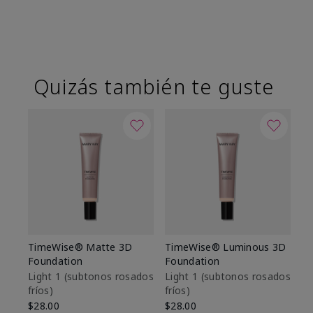
Quizás también te guste
TimeWise® Matte 3D
TimeWise® Luminous 3D
Sk
Foundation
Foundation
De
es
Light 1​ (subtonos rosados
Light 1​ (subtonos rosados
fríos)
fríos)
$9
$28.00
$28.00