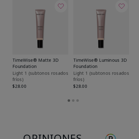
TimeWise® Matte 3D
TimeWise® Luminous 3D
Sk
Foundation
Foundation
De
es
Light 1​ (subtonos rosados
Light 1​ (subtonos rosados
fríos)
fríos)
$9
$28.00
$28.00
OPINIONES