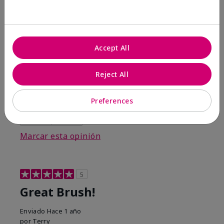
marykay.com/en-us/
Comentarios sobre Mary Kay® Eye Crease Brush
I love all of the Mary Kay brushes.
Accept All
Mostrar Traducción
Conclusión
Sí, recomendaría a un amigo
Reject All
¿Le ha resultado útil esta
opinión?
Preferences
3
0
Marcar esta opinión
5
Great Brush!
Enviado
Hace 1 año
por
Terry