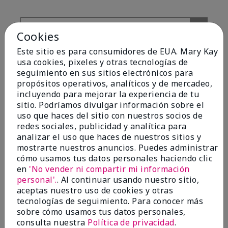
Cookies
Este sitio es para consumidores de EUA. Mary Kay
usa cookies, pixeles y otras tecnologías de
seguimiento en sus sitios electrónicos para
propósitos operativos, analíticos y de mercadeo,
Evaluado por 2 clientes
incluyendo para mejorar la experiencia de tu
sitio. Podríamos divulgar información sobre el
uso que haces del sitio con nuestros socios de
redes sociales, publicidad y analítica para
analizar el uso que haces de nuestros sitios y
5
mostrarte nuestros anuncios. Puedes administrar
Great
cómo usamos tus datos personales haciendo clic
en
'No vender ni compartir mi información
Enviado
Hace 1 año
personal'.
. Al continuar usando nuestro sitio,
por
Pat
aceptas nuestro uso de cookies y otras
de
Arvada
tecnologías de seguimiento. Para conocer más
Comprador verificado
sobre cómo usamos tus datos personales,
consulta nuestra
Política de privacidad
.
Evaluado en