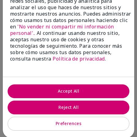
redes sociales, publicidad y analítica para
analizar el uso que haces de nuestros sitios y
1 estrella
0
mostrarte nuestros anuncios. Puedes administrar
cómo usamos tus datos personales haciendo clic
en
'No vender ni compartir mi información
personal'.
. Al continuar usando nuestro sitio,
aceptas nuestro uso de cookies y otras
tecnologías de seguimiento. Para conocer más
sobre cómo usamos tus datos personales,
consulta nuestra
Política de privacidad
.
Evaluado por 2 clientes
5
Accept All
MK completion sponge
Reject All
Enviado
Hace 1 mes
por
Shirley "Girl"
de
Riverside,Ca.
Preferences
Evaluado en