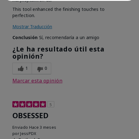
marykay.com/en-us/
This tool enhanced the finishing touches to
perfection.
Mostrar Traducción
Conclusión
Sí, recomendaría a un amigo
¿Le ha resultado útil esta
opinión?
1
0
Marcar esta opinión
5
OBSESSED
Enviado
Hace 3 meses
por
JessPDX