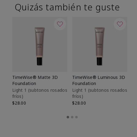
Quizás también te guste
TimeWise® Matte 3D
TimeWise® Luminous 3D
Sk
Foundation
Foundation
De
es
Light 1​ (subtonos rosados
Light 1​ (subtonos rosados
fríos)
fríos)
$9
$28.00
$28.00