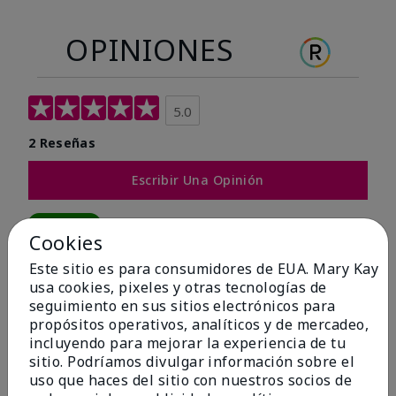
OPINIONES
5.0
2 Reseñas
Escribir Una Opinión
100%
Cookies
de los encuestados recomendaría a un amigo.
Este sitio es para consumidores de EUA. Mary Kay
usa cookies, pixeles y otras tecnologías de
seguimiento en sus sitios electrónicos para
5 estrellas
2
propósitos operativos, analíticos y de mercadeo,
4 estrellas
0
incluyendo para mejorar la experiencia de tu
sitio. Podríamos divulgar información sobre el
3 estrellas
0
uso que haces del sitio con nuestros socios de
2 estrellas
0