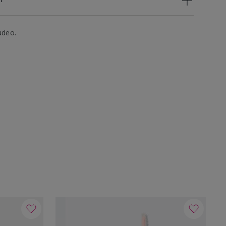
udeo.