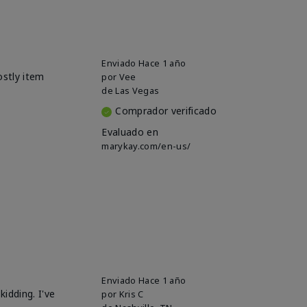
Enviado
Hace 1 año
ostly item
por
Vee
de
Las Vegas
Comprador verificado
Evaluado en
marykay.com/en-us/
Enviado
Hace 1 año
idding. I've
por
Kris C