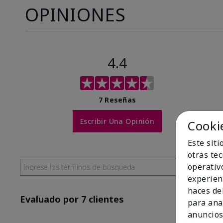
OPINIONES
4.4
7 Reseñas
Escribir Una Opinión
Cooki
Este sit
otras te
operativ
experien
haces del
Evaluado por 7 clientes
para ana
anuncios