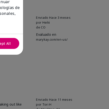
tinuar
nologías de
sonales,
ucts that keep
Enviado
Hace 3 meses
ave been using
por
Heiki
any skin type.
de
CO
Evaluado en
marykay.com/en-us/
ept All
Enviado
Hace 11 meses
aking out like
por
Tori H