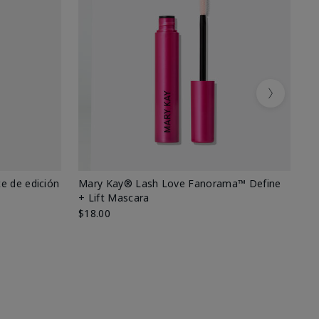
Next
e de edición
Mary Kay® Lash Love Fanorama™ Define
Ma
+ Lift Mascara
Ki
$18.00
$2