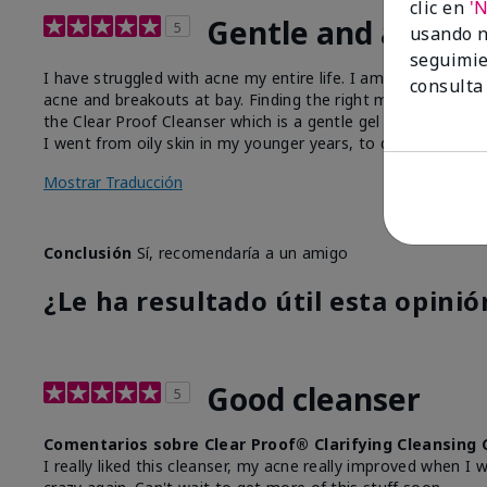
clic en
'
Gentle and affecti
5
usando n
seguimie
I have struggled with acne my entire life. I am now in my 50
consulta
acne and breakouts at bay. Finding the right manufacturer is 
the Clear Proof Cleanser which is a gentle gel cleanser and 
I went from oily skin in my younger years, to dry sensitive s
Mostrar Traducción
Conclusión
Sí, recomendaría a un amigo
¿Le ha resultado útil esta opinió
Good cleanser
5
Comentarios sobre Clear Proof® Clarifying Cleansing 
I really liked this cleanser, my acne really improved when I 