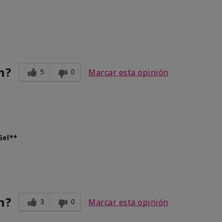
n?
5
0
Marcar esta opinión
Gel**
n?
3
0
Marcar esta opinión