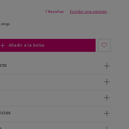
 de 5 de 5
7 Reseñas
Escribir una opinión
 amigo.
Añadir a la bolsa
cto
icios
n