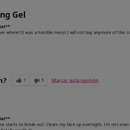
ing Gel
Gel**
ever where! It was a horrible mess! I will not buy anymore of this c
n?
1
5
Marcar esta opinión
Gel**
e starts to break out. Clears my face up overnight, I'm not even k