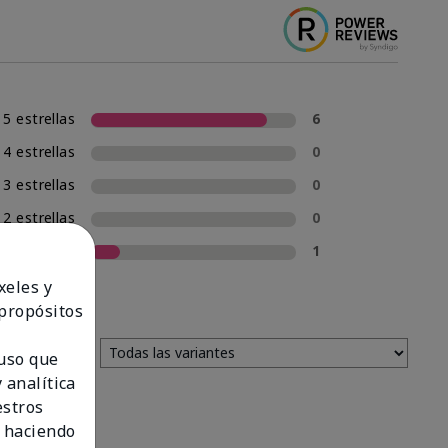
5 estrellas
6
4 estrellas
0
3 estrellas
0
2 estrellas
0
1 estrella
1
xeles y
 propósitos
 uso que
 analítica
estros
 haciendo