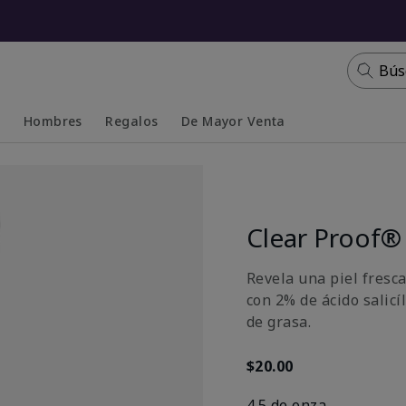
Bús
s
Hombres
Regalos
De Mayor Venta
Collapsed
Expanded
Clear Proof® 
Revela una piel fresca
con 2% de ácido salicí
de grasa.
$20.00
4.5 de onza