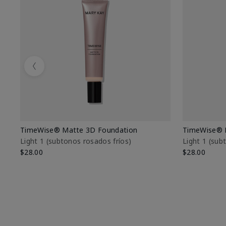
Previous
TimeWise® Matte 3D Foundation
TimeWise® 
Light 1​ (subtonos rosados fríos)
Light 1​ (su
$28.00
$28.00