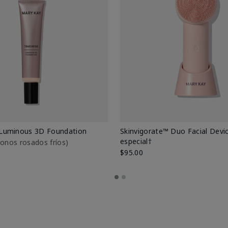
Luminous 3D Foundation
Skinvigorate™ Duo Facial Devic
especial†
btonos rosados fríos)
$95.00