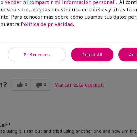
No vender ni compartir mi información personal'.
. Al con
ve acne cleanser
uestro sitio, aceptas nuestro uso de cookies y otras tec
nto. Para conocer más sobre cómo usamos tus datos per
's, I have found that 2% salicylic acid products are the only prod
 nuestra
Política de privacidad
.
key -- this Mary Kay product line, Clear Proof, is a life saver. I h
also the Clear Proof Moisturizer for years! Highly recommend for 
kin in my older years. Both products are gentle yet affective.
Preferences
Reject All
Acc
n?
0
0
Marcar esta opinión
Gel**
was using it. I ran out and tried using another one and now I'm bre