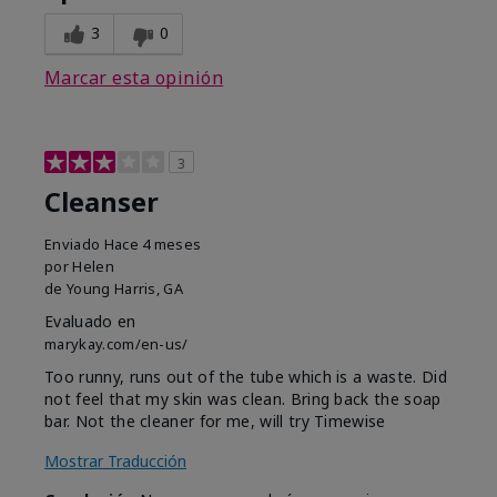
3
0
Marcar esta opinión
3
Cleanser
Enviado
Hace 4 meses
por
Helen
de
Young Harris, GA
Evaluado en
marykay.com/en-us/
Too runny, runs out of the tube which is a waste. Did
not feel that my skin was clean. Bring back the soap
bar. Not the cleaner for me, will try Timewise
Mostrar Traducción