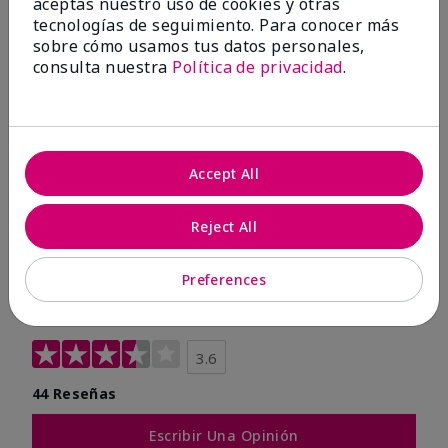
aceptas nuestro uso de cookies y otras
tecnologías de seguimiento. Para conocer más
sobre cómo usamos tus datos personales,
consulta nuestra
Política de privacidad
.
Accept All
Reject All
OPINIONES
Preferences
3.6
44 Reseñas
Escribir Una Opinión