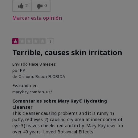
2
0
Marcar esta opinión
1
Terrible, causes skin irritation
Enviado
Hace 8 meses
por
PP
de
Ormond Beach FLORIDA
Evaluado en
marykay.com/en-us/
Comentarios sobre Mary Kay® Hydrating
Cleanser
This cleanser causing problems and it is runny 1)
puffy, red eyes 2) causing dry area at inner corner of
eye 3) leaves cheeks red and itchy. Mary Kay user for
over 40 years. Loved Botanical Effects