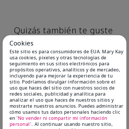
Quizás también te guste
Cookies
Este sitio es para consumidores de EUA. Mary Kay
usa cookies, pixeles y otras tecnologías de
seguimiento en sus sitios electrónicos para
propósitos operativos, analíticos y de mercadeo,
incluyendo para mejorar la experiencia de tu
sitio. Podríamos divulgar información sobre el
uso que haces del sitio con nuestros socios de
redes sociales, publicidad y analítica para
TimeWise® Matte 3D
TimeWise® Luminous 3D
Sk
analizar el uso que haces de nuestros sitios y
Foundation
Foundation
De
mostrarte nuestros anuncios. Puedes administrar
es
Light 1​ (subtonos rosados
Light 1​ (subtonos rosados
cómo usamos tus datos personales haciendo clic
fríos)
fríos)
$9
en
'No vender ni compartir mi información
$28.00
$28.00
personal'.
. Al continuar usando nuestro sitio,