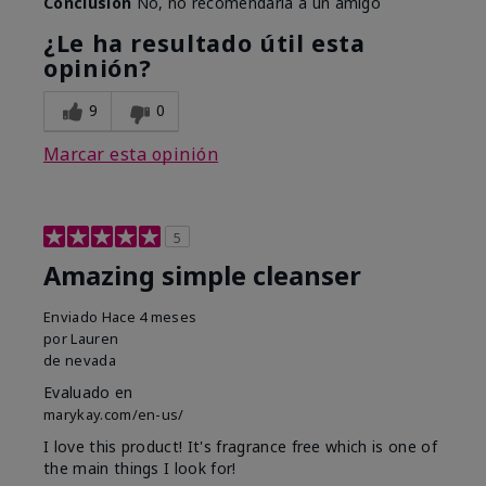
Conclusión
No, no recomendaría a un amigo
¿Le ha resultado útil esta
opinión?
9
0
Marcar esta opinión
5
Amazing simple cleanser
Enviado
Hace 4 meses
por
Lauren
de
nevada
Evaluado en
marykay.com/en-us/
I love this product! It's fragrance free which is one of
the main things I look for!