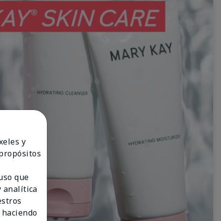
xeles y
 propósitos
 uso que
 analítica
estros
 haciendo