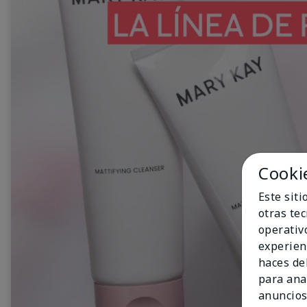
Cooki
Este sit
otras te
operativ
experien
haces del
para ana
anuncios