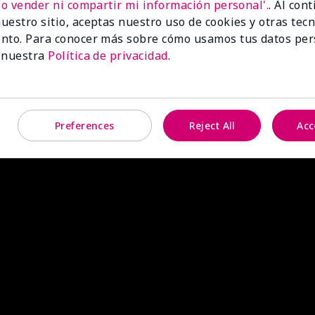
No vender ni compartir mi información personal'.
. Al con
uestro sitio, aceptas nuestro uso de cookies y otras tec
nto. Para conocer más sobre cómo usamos tus datos per
 nuestra
Política de privacidad
.
Preferences
Reject All
Acc