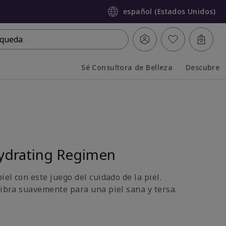
español (Estados Unidos)
queda
Sé Consultora de Belleza
Descubre
Collapsed
Expanded
ydrating Regimen
iel con este juego del cuidado de la piel.
libra suavemente para una piel sana y tersa.