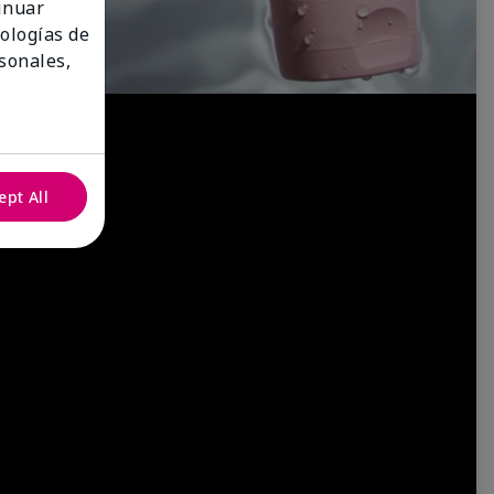
tinuar
nologías de
sonales,
ept All