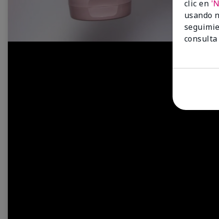
clic en
'
usando n
seguimie
consulta