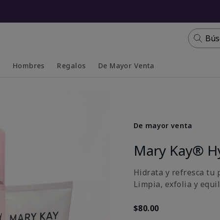
Bús
s
Hombres
Regalos
De Mayor Venta
Collapsed
Expanded
De mayor venta
Mary Kay® H
Hidrata y refresca tu p
Limpia, exfolia y equi
$80.00