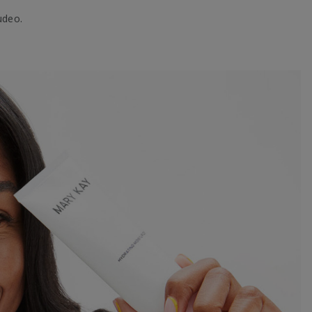
udeo.