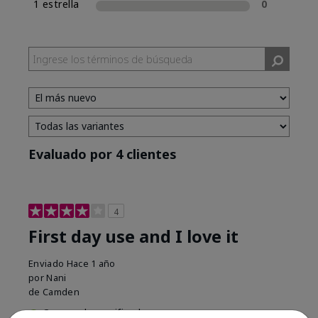
1 estrella
0
Evaluado por 4 clientes
4
First day use and I love it
Enviado
Hace 1 año
por
Nani
de
Camden
Comprador verificado