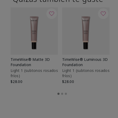
TimeWise® Matte 3D
TimeWise® Luminous 3D
Sk
Foundation
Foundation
De
es
Light 1​ (subtonos rosados
Light 1​ (subtonos rosados
fríos)
fríos)
$9
$28.00
$28.00