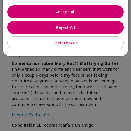
Great for trial!
Accept All
Enviado
Hace 1 año
por
Elaine
Reject All
de
Queensbury, NY
Comprador verificado
Preferences
Evaluado en
marykay.com/en-us/
Comentarios sobre Mary Kay® Mattifying Go Set
I have tried so many different cleansers that work for
only a couple days before my face is not feeling
clean/fresh anymore. A sample packet is not enough
to see results. l used this to try for a week (still have
some left). I loved it and ordered the full size
products. It has been over a month now and I
continue to have smooth, fresh clean skin.
Mostrar Traducción
Conclusión
Sí, recomendaría a un amigo