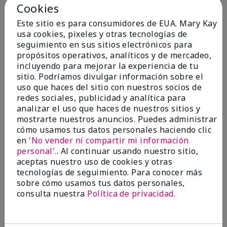
Cookies
Evaluado en
Este sitio es para consumidores de EUA. Mary Kay
marykay.com/en-us/
usa cookies, pixeles y otras tecnologías de
Comentarios sobre Mary Kay® Mattifying Go Set
seguimiento en sus sitios electrónicos para
With my first use of this product, my skin feels great.
propósitos operativos, analíticos y de mercadeo,
My face is usually oily throughout the day but when I
incluyendo para mejorar la experiencia de tu
try this product it hasn't been oily throughout the
sitio. Podríamos divulgar información sobre el
day. I'm very happy with this product.
uso que haces del sitio con nuestros socios de
Mostrar Traducción
redes sociales, publicidad y analítica para
analizar el uso que haces de nuestros sitios y
Conclusión
Sí, recomendaría a un amigo
mostrarte nuestros anuncios. Puedes administrar
cómo usamos tus datos personales haciendo clic
¿Le ha resultado útil esta
en
'No vender ni compartir mi información
opinión?
personal'.
. Al continuar usando nuestro sitio,
aceptas nuestro uso de cookies y otras
5
0
tecnologías de seguimiento. Para conocer más
sobre cómo usamos tus datos personales,
Marcar esta opinión
consulta nuestra
Política de privacidad
.
5