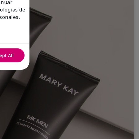
tinuar
nologías de
sonales,
ept All