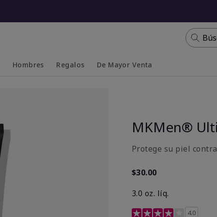
Bús
s
Hombres
Regalos
De Mayor Venta
Collapsed
Expanded
MKMen® Ulti
Protege su piel contr
$30.00
3.0 oz. líq.
Calificación de clientes 
4.0