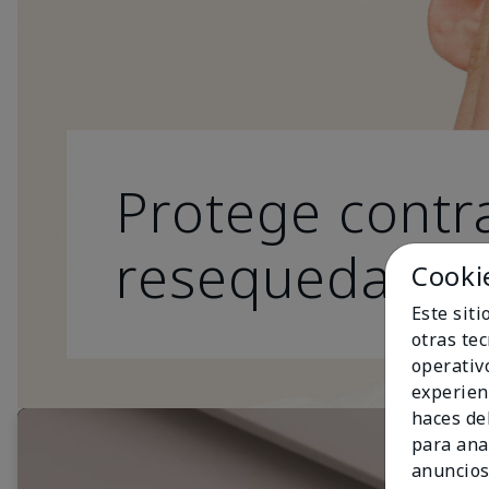
Protege contra
resequedad.
Cooki
Este sit
otras te
operativ
experien
haces del
para ana
anuncios