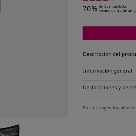
70%
de los encuestados
recomendaría a un amig
Descripción del produ
Información general
Declaraciones y benef
Precios sugeridos al men