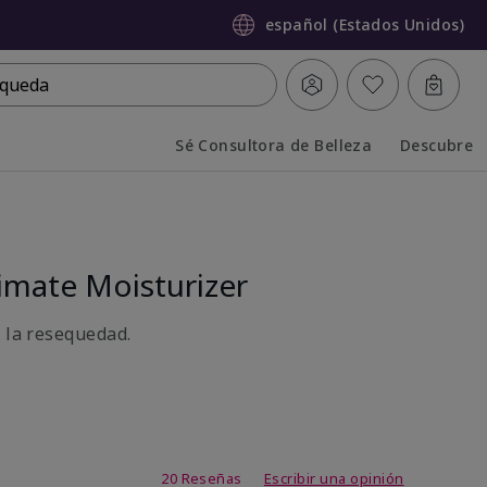
español (Estados Unidos)
queda
Sé Consultora de Belleza
Descubre
Collapsed
Expanded
mate Moisturizer
a la resequedad.
de 3,7 de 5
20 Reseñas
Escribir una opinión