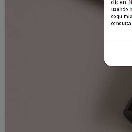
clic en
'
usando n
seguimie
consulta