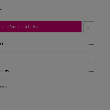
o.
Añadir a la bolsa
cto
icios
udeo.