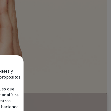
xeles y
 propósitos
 uso que
 analítica
estros
 haciendo