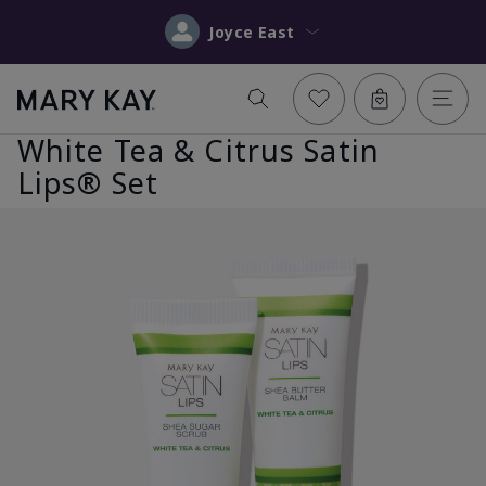
Joyce East
White Tea & Citrus Satin
Lips® Set