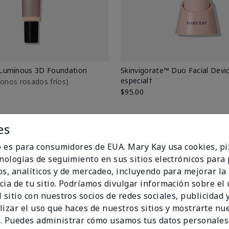
Luminous 3D Foundation
Skinvigorate™ Duo Facial Devic
especial†
btonos rosados fríos)
$95.00
es
io es para consumidores de EUA. Mary Kay usa cookies, pi
cnologías de seguimiento en sus sitios electrónicos para
os, analíticos y de mercadeo, incluyendo para mejorar la
cia de tu sitio. Podríamos divulgar información sobre el
 sitio con nuestros socios de redes sociales, publicidad y
lizar el uso que haces de nuestros sitios y mostrarte nu
. Puedes administrar cómo usamos tus datos personales