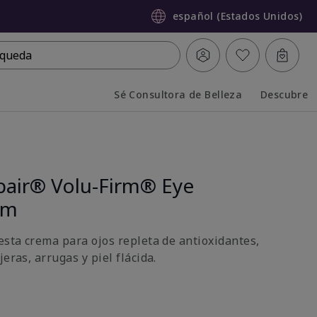
español (Estados Unidos)
queda
Sé Consultora de Belleza
Descubre
Collapsed
Expanded
air® Volu-Firm® Eye
am
esta crema para ojos repleta de antioxidantes,
eras, arrugas y piel flácida.