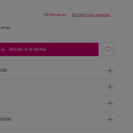
de 4,4 de 5
58 Reseñas
Escribir una opinión
 amigo.
Añadir a la bolsa
cto
icios