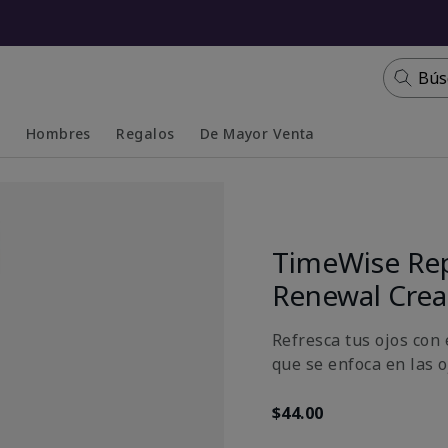
Bús
s
Hombres
Regalos
De Mayor Venta
Collapsed
Expanded
TimeWise Rep
Renewal Cre
Refresca tus ojos con 
que se enfoca en las oj
$44.00