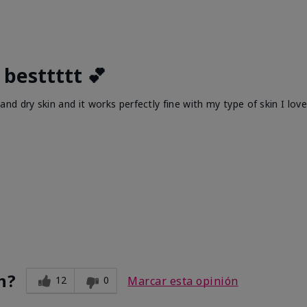
 besttttt 💕
 dry skin and it works perfectly fine with my type of skin I love
n?
12
0
Marcar esta opinión