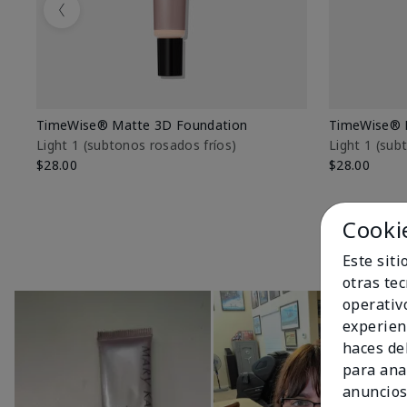
Previous
TimeWise® Matte 3D Foundation
TimeWise® 
Light 1​ (subtonos rosados fríos)
Light 1​ (su
$28.00
$28.00
Cooki
Este sit
otras te
operativ
experien
haces del
para ana
anuncios