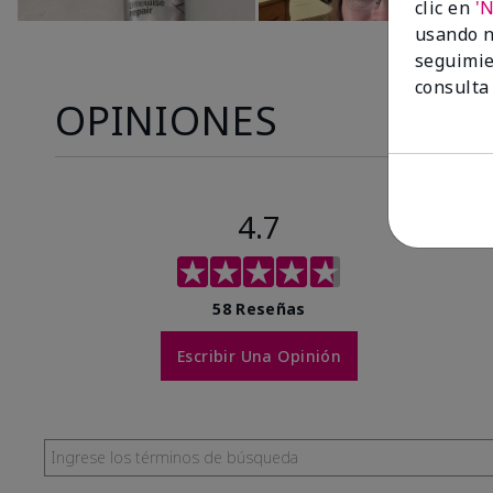
clic en
'
usando n
seguimie
consulta
OPINIONES
4.7
58 Reseñas
Escribir Una Opinión