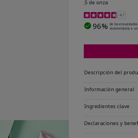
.5 de onza
Calificación de clientes 
4.7
96%
de los encuestados
recomendaría a un
Descripción del produ
Información general
Ingredientes clave
Declaraciones y benef