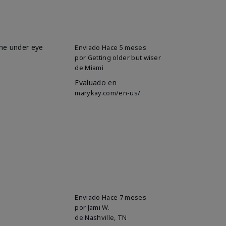
the under eye
Enviado
Hace 5 meses
por
Getting older but wiser
de
Miami
Evaluado en
marykay.com/en-us/
Enviado
Hace 7 meses
por
Jami W.
de
Nashville, TN