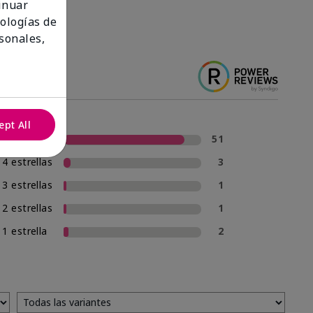
tinuar
nologías de
sonales,
ept All
5 estrellas
51
4 estrellas
3
3 estrellas
1
2 estrellas
1
1 estrella
2