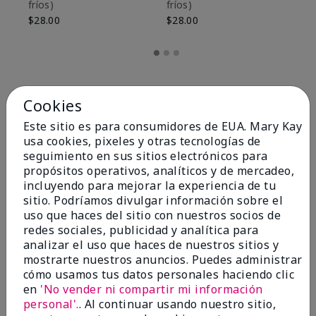
fríos)
fríos)
$9
$28.00
$28.00
Cookies
Este sitio es para consumidores de EUA. Mary Kay
usa cookies, pixeles y otras tecnologías de
seguimiento en sus sitios electrónicos para
propósitos operativos, analíticos y de mercadeo,
incluyendo para mejorar la experiencia de tu
sitio. Podríamos divulgar información sobre el
uso que haces del sitio con nuestros socios de
redes sociales, publicidad y analítica para
OPINIONES
analizar el uso que haces de nuestros sitios y
mostrarte nuestros anuncios. Puedes administrar
cómo usamos tus datos personales haciendo clic
en
'No vender ni compartir mi información
4.8
personal'.
. Al continuar usando nuestro sitio,