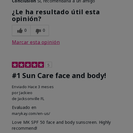
Conclusión
Sí, recomendaría a un amigo
¿Le ha resultado útil esta
opinión?
0
0
Marcar esta opinión
5
#1 Sun Care face and body!
Enviado
Hace 3 meses
por
Jackieo
de
Jacksonville FL
Evaluado en
marykay.com/en-us/
Love MK SPF 50 face and body sunscreen. Highly
recommend!