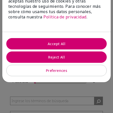
aceptas nuestro uso de cookies y otras
57 Reseñas
tecnologías de seguimiento. Para conocer más
sobre cómo usamos tus datos personales,
Escribir Una Opinión
consulta nuestra
Política de privacidad
.
95%
de los encuestados recomendaría a un amigo.
Accept All
5 estrellas
54
4 estrellas
0
Reject All
3 estrellas
1
Preferences
2 estrellas
0
1 estrella
2