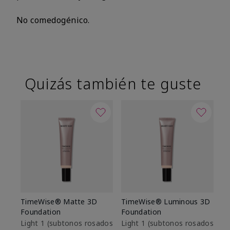
No comedogénico.
Quizás también te guste
TimeWise® Matte 3D
TimeWise® Luminous 3D
Sk
Foundation
Foundation
De
es
Light 1​ (subtonos rosados
Light 1​ (subtonos rosados