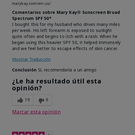
marykay.com/en-us/
Comentarios sobre Mary Kay® Sunscreen Broad
Spectrum SPF 50*
I bought this for my husband who drives many miles
per week. His left forearm is exposed to sunlight
quite often and begins to itch with a rash. When he
began using this heavier SPF 50, it helped immensely
and we feel better to escape effects of skin cancer.
Mostrar Traducción
Conclusión
Sí, recomendaría a un amigo
¿Le ha resultado útil esta
opinión?
19
0
Marcar esta opinión
5