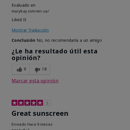
Evaluado en
marykay.com/en-us/
Liked It
Mostrar Traducción
Conclusión
No, no recomendaría a un amigo
¿Le ha resultado útil esta
opinión?
9
18
Marcar esta opinión
5
Great sunscreen
Enviado
Hace 9 meses
por
Judy k