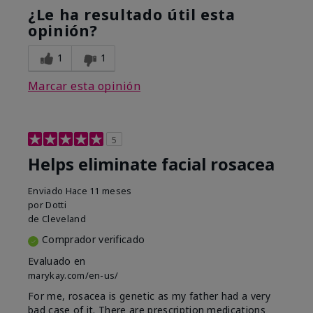
¿Le ha resultado útil esta
opinión?
1
1
Marcar esta opinión
5
Helps eliminate facial rosacea
Enviado
Hace 11 meses
por
Dotti
de
Cleveland
Comprador verificado
Evaluado en
marykay.com/en-us/
For me, rosacea is genetic as my father had a very
bad case of it. There are prescription medications