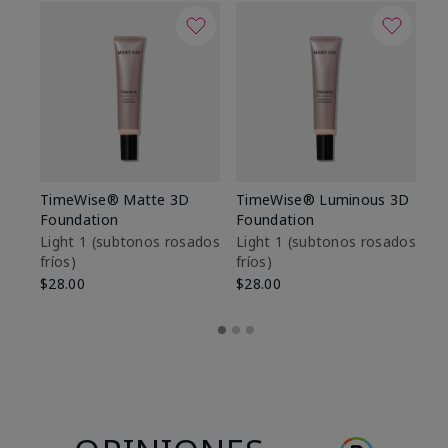
TimeWise® Matte 3D
TimeWise® Luminous 3D
Sk
Foundation
Foundation
De
es
Light 1​ (subtonos rosados
Light 1​ (subtonos rosados
fríos)
fríos)
$9
$28.00
$28.00