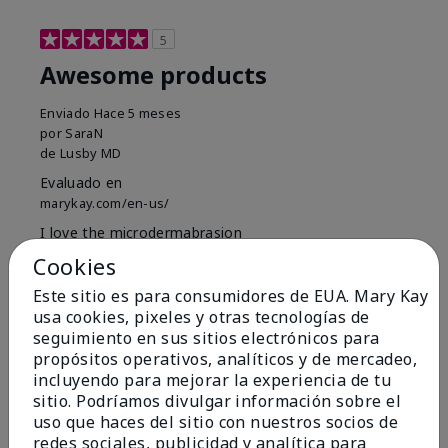
5
Awesome products
Enviado
Hace 5 meses
por
SaraN
de
Lusby MD
Evaluado en
marykay.com/en-us/
I love the microdermabrasion
Cookies
Mostrar Traducción
Este sitio es para consumidores de EUA. Mary Kay
Conclusión
Sí, recomendaría a un amigo
usa cookies, pixeles y otras tecnologías de
¿Le ha resultado útil esta
seguimiento en sus sitios electrónicos para
propósitos operativos, analíticos y de mercadeo,
opinión?
incluyendo para mejorar la experiencia de tu
sitio. Podríamos divulgar información sobre el
2
0
uso que haces del sitio con nuestros socios de
redes sociales, publicidad y analítica para
Marcar esta opinión