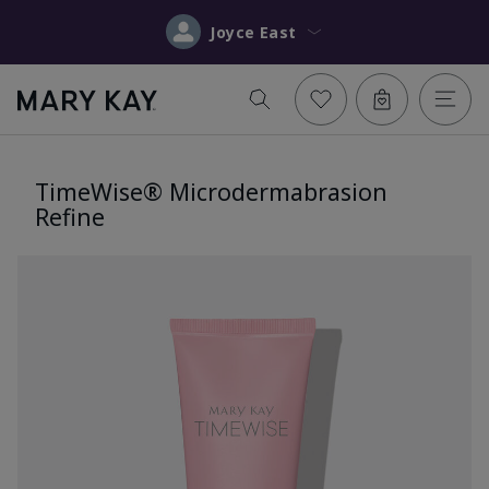
Joyce East
TimeWise® Microdermabrasion
Refine