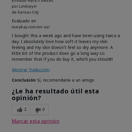
Enviado
Hace 5 meses
por
LindseyH
de
Kansas City
Evaluado en
marykay.com/en-us/
I bought this a week ago and have been using twice a
day. I absolutely love how soft it leaves my skin
feeling and my skin doesn't feel so dry anymore. A
little bit of the product does go a long way so
remember that if you do buy it, which you should!!
Mostrar Traducción
Conclusión
Sí, recomendaría a un amigo
¿Le ha resultado útil esta
opinión?
2
0
Marcar esta opinión