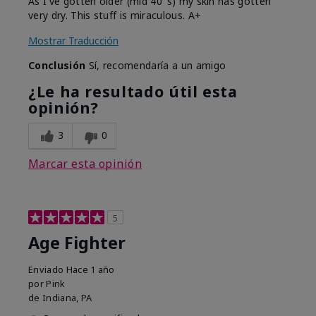
As I've gotten older (mid 40''s) my skin has gotten
very dry. This stuff is miraculous. A+
Mostrar Traducción
Conclusión
Sí, recomendaría a un amigo
¿Le ha resultado útil esta
opinión?
3
0
Marcar esta opinión
5
Age Fighter
Enviado
Hace 1 año
por
Pink
de
Indiana, PA