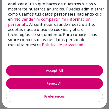
analizar el uso que haces de nuestros sitios y
mostrarte nuestros anuncios. Puedes administrar
cómo usamos tus datos personales haciendo clic
5
en
'No vender ni compartir mi información
personal'.
. Al continuar usando nuestro sitio,
Love my product AND my
aceptas nuestro uso de cookies y otras
agent!
tecnologías de seguimiento. Para conocer más
sobre cómo usamos tus datos personales,
Enviado
Hace 9 meses
consulta nuestra
Política de privacidad
.
por
Corey
de
South Texas
Comprador verificado
Evaluado en
Accept All
marykay.com/en-us/
I can't get enough of the microdermabrasion from
MK. I've used it for years and the formula is
Reject All
everything I could have ever asked for!
Preferences
Mostrar Traducción
Conclusión
Sí, recomendaría a un amigo