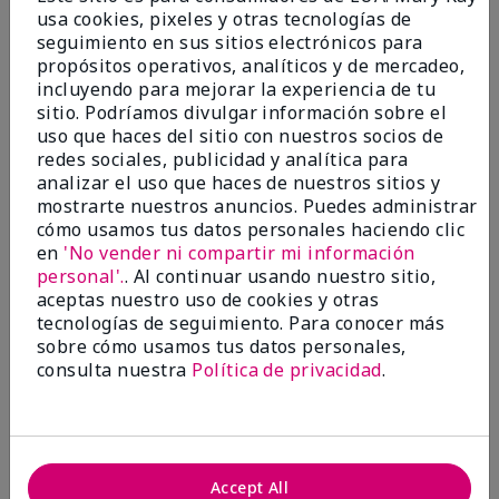
usa cookies, pixeles y otras tecnologías de
Añadir a la bolsa
Añadir a la bolsa
seguimiento en sus sitios electrónicos para
propósitos operativos, analíticos y de mercadeo,
incluyendo para mejorar la experiencia de tu
sitio. Podríamos divulgar información sobre el
uso que haces del sitio con nuestros socios de
redes sociales, publicidad y analítica para
analizar el uso que haces de nuestros sitios y
mostrarte nuestros anuncios. Puedes administrar
cómo usamos tus datos personales haciendo clic
en
'No vender ni compartir mi información
personal'.
. Al continuar usando nuestro sitio,
aceptas nuestro uso de cookies y otras
TimeWise® Pore Minimizer
TimeWise Repair® Volu-
tecnologías de seguimiento. Para conocer más
Firm® Advanced Lifting
$28.00
sobre cómo usamos tus datos personales,
Serum
consulta nuestra
Política de privacidad
.
$74.00
Añadir a la bolsa
Añadir a la bolsa
Accept All