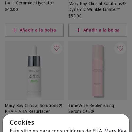
HA + Ceramide Hydrator
Mary Kay Clinical Solutions®
$40.00
Dynamic Wrinkle Limiter™
$58.00
Añadir a la bolsa
Añadir a la bolsa
Mary Kay Clinical Solutions®
TimeWise Replenishing
PHA + AHA Resurfacer
Serum C+E®
$40.00
$64.00
Cookies
Este sitio es para consumidores de EUA. Mary Kay