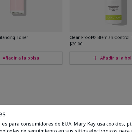
of®
lancing Toner
Clear Proof® Blemish Control 
$20.00
Añadir a la bolsa
Añadir a la bo
es
io es para consumidores de EUA. Mary Kay usa cookies, pi
cnologías de seguimiento en sus sitios electrónicos para