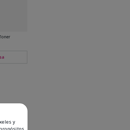
Toner
lsa
xeles y
 propósitos