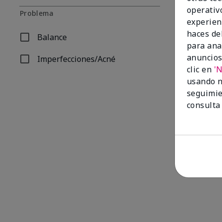
operativ
Problema
experien
haces del
Balance
Refinar por Problema: Balance
para ana
anuncios
Imperfecciones/Acné
Refinar por Problema: Imperfecciones/Acné
clic en
'
usando n
seguimie
consulta