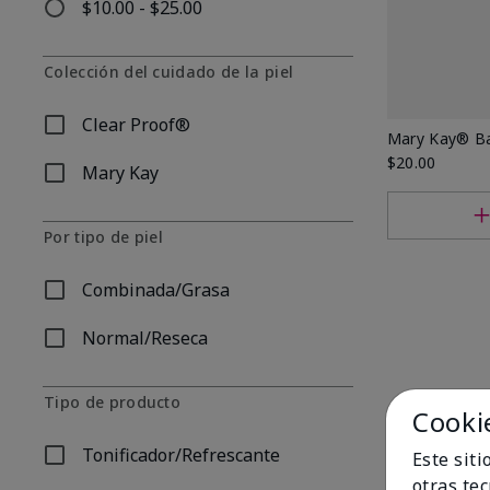
$10.00 - $25.00
Refinar por Por precio: $10.00 - $25.00
Colección del cuidado de la piel
Clear Proof®
Refinar por Colección del cuidado de la piel: Clear Pro
Mary Kay® Ba
$20.00
Mary Kay
Refinar por Colección del cuidado de la piel: Mary Kay
Por tipo de piel
Combinada/Grasa
Refinar por Por tipo de piel: Combinada/Grasa
Normal/Reseca
Refinar por Por tipo de piel: Normal/Reseca
Tipo de producto
Cooki
Tonificador/Refrescante
Este sit
Refinar por Tipo de producto: Tonificador/Refrescante
otras te