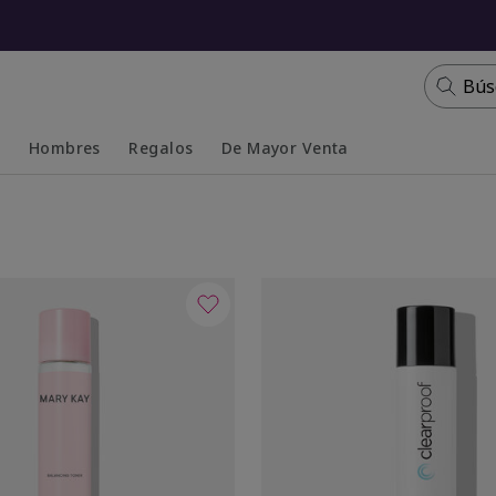
Bús
s
Hombres
Regalos
De Mayor Venta
Collapsed
Expanded