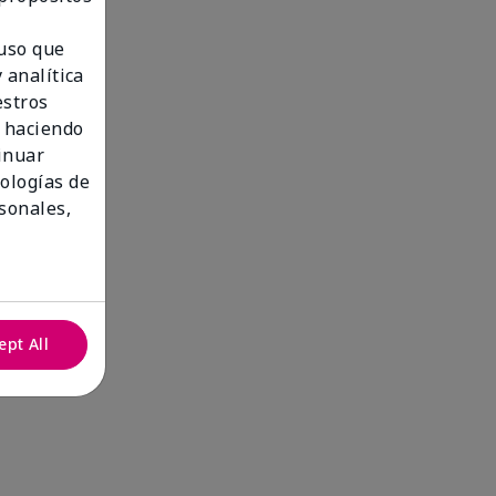
 uso que
 analítica
estros
 haciendo
tinuar
nologías de
sonales,
ept All