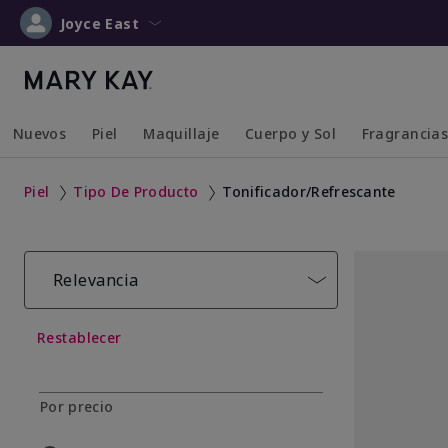
Joyce East
Nuevos
Piel
Maquillaje
Cuerpo y Sol
Fragrancia
Collapsed
Expanded
Collapsed
Expanded
Collapsed
Expanded
Collapsed
Expanded
Piel
Tipo De Producto
Tonificador/Refrescante
Relevancia
Restablecer
Por precio