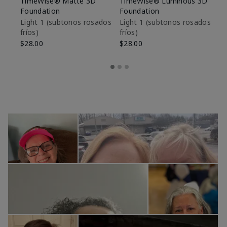
TimeWise® Matte 3D
TimeWise® Luminous 3D
Sk
Foundation
Foundation
De
es
Light 1​ (subtonos rosados
Light 1​ (subtonos rosados
fríos)
fríos)
$9
$28.00
$28.00