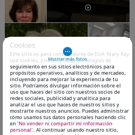
Cookies
Este sitio es para consumidores de EUA. Mary Kay
Mostrar más fotos
usa cookies, pixeles y otras tecnologías de
seguimiento en sus sitios electrónicos para
propósitos operativos, analíticos y de mercadeo,
OPINIONES
incluyendo para mejorar la experiencia de tu
sitio. Podríamos divulgar información sobre el
uso que haces del sitio con nuestros socios de
redes sociales, publicidad y analítica para
4.9
analizar el uso que haces de nuestros sitios y
299 Reseñas
mostrarte nuestros anuncios. Puedes administrar
cómo usamos tus datos personales haciendo clic
Escribir Una Opinión
en
'No vender ni compartir mi información
personal'.
. Al continuar usando nuestro sitio,