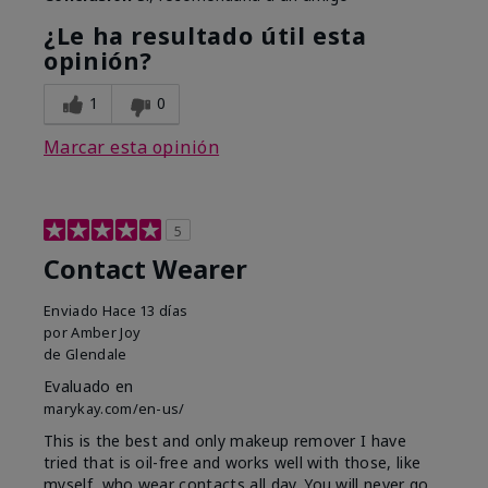
¿Le ha resultado útil esta
opinión?
1
0
Marcar esta opinión
5
Contact Wearer
Enviado
Hace 13 días
por
Amber Joy
de
Glendale
Evaluado en
marykay.com/en-us/
This is the best and only makeup remover I have
tried that is oil-free and works well with those, like
myself, who wear contacts all day. You will never go