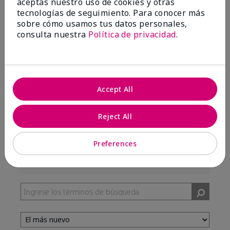
aceptas nuestro uso de cookies y otras
99%
tecnologías de seguimiento. Para conocer más
sobre cómo usamos tus datos personales,
de los encuestados recomendaría a un amigo.
consulta nuestra
Política de privacidad
.
5 estrellas
287
4 estrellas
7
3 estrellas
2
Accept All
2 estrellas
0
Reject All
1 estrella
3
Preferences
Tono De Piel
Filtrar
reseñas
por
Tono
de
piel