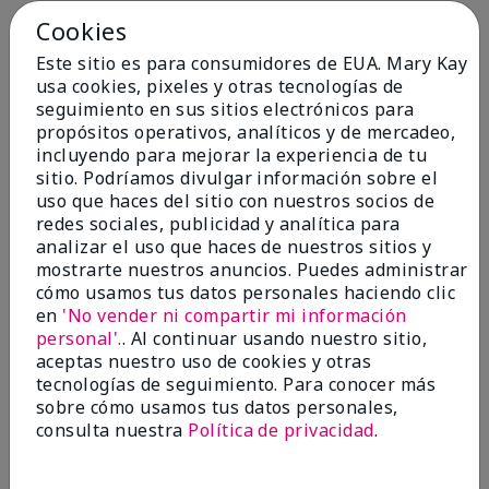
Cookies
Conclusión
Sí, recomendaría a un amigo
Este sitio es para consumidores de EUA. Mary Kay
¿Le ha resultado útil esta
usa cookies, pixeles y otras tecnologías de
opinión?
seguimiento en sus sitios electrónicos para
propósitos operativos, analíticos y de mercadeo,
4
0
incluyendo para mejorar la experiencia de tu
sitio. Podríamos divulgar información sobre el
Marcar esta opinión
uso que haces del sitio con nuestros socios de
redes sociales, publicidad y analítica para
analizar el uso que haces de nuestros sitios y
5
mostrarte nuestros anuncios. Puedes administrar
cómo usamos tus datos personales haciendo clic
Kristen
en
'No vender ni compartir mi información
personal'.
. Al continuar usando nuestro sitio,
Enviado
Hace 10 meses
aceptas nuestro uso de cookies y otras
por
Jennifer
tecnologías de seguimiento. Para conocer más
de
MECHANCSBRG
sobre cómo usamos tus datos personales,
Comprador verificado
consulta nuestra
Política de privacidad
.
Evaluado en
marykay.com/en-us/