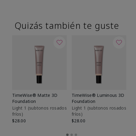
Quizás también te guste
TimeWise® Matte 3D
TimeWise® Luminous 3D
Sk
Foundation
Foundation
De
es
Light 1​ (subtonos rosados
Light 1​ (subtonos rosados
fríos)
fríos)
$9
$28.00
$28.00