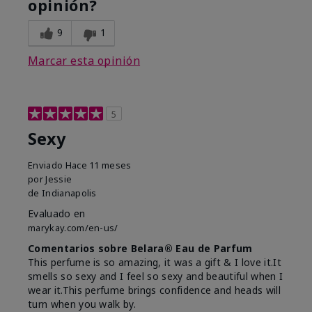
opinión?
9
1
Marcar esta opinión
5
Sexy
Enviado
Hace 11 meses
por
Jessie
de
Indianapolis
Evaluado en
marykay.com/en-us/
Comentarios sobre Belara® Eau de Parfum
This perfume is so amazing, it was a gift & I love it.It
smells so sexy and I feel so sexy and beautiful when I
wear it.This perfume brings confidence and heads will
turn when you walk by.