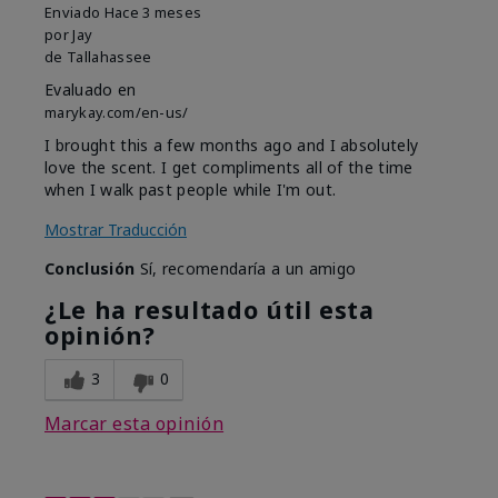
Enviado
Hace 3 meses
por
Jay
de
Tallahassee
Evaluado en
marykay.com/en-us/
I brought this a few months ago and I absolutely
love the scent. I get compliments all of the time
when I walk past people while I'm out.
Mostrar Traducción
Conclusión
Sí, recomendaría a un amigo
¿Le ha resultado útil esta
opinión?
3
0
Marcar esta opinión