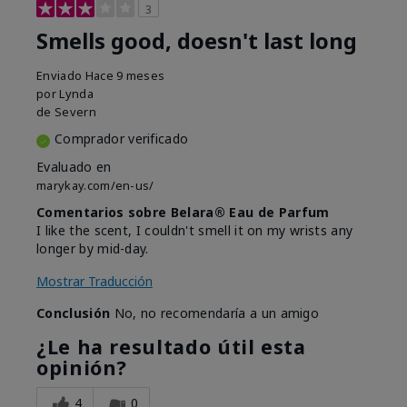
3
Smells good, doesn't last long
Enviado
Hace 9 meses
por
Lynda
de
Severn
Comprador verificado
Evaluado en
marykay.com/en-us/
Comentarios sobre Belara® Eau de Parfum
I like the scent, I couldn't smell it on my wrists any
longer by mid-day.
Mostrar Traducción
Conclusión
No, no recomendaría a un amigo
¿Le ha resultado útil esta
opinión?
4
0