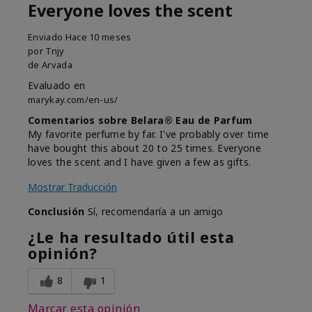
Everyone loves the scent
Enviado
Hace 10 meses
por
Tnjy
de
Arvada
Evaluado en
marykay.com/en-us/
Comentarios sobre Belara® Eau de Parfum
My favorite perfume by far. I've probably over time
have bought this about 20 to 25 times. Everyone
loves the scent and I have given a few as gifts.
Mostrar Traducción
Conclusión
Sí, recomendaría a un amigo
¿Le ha resultado útil esta
opinión?
8
1
Marcar esta opinión