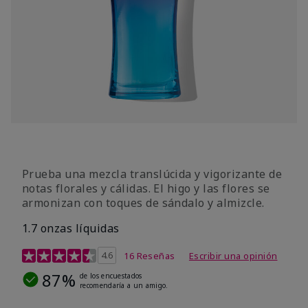
Prueba una mezcla translúcida y vigorizante de
notas florales y cálidas. El higo y las flores se
armonizan con toques de sándalo y almizcle.
1.7 onzas líquidas
Calificación de clientes de 4,5 de 5
4.6
16 Reseñas
Escribir una opinión
87%
de los encuestados
recomendaría a un amigo.