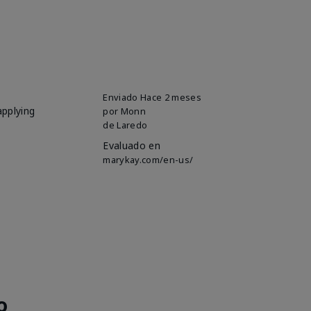
Enviado
Hace 2 meses
applying
por
Monn
de
Laredo
Evaluado en
marykay.com/en-us/
o