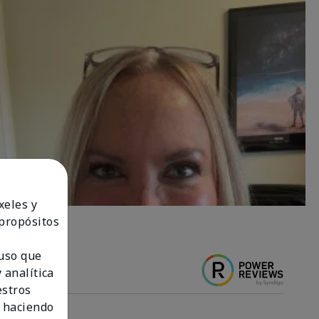
xeles y
 propósitos
 uso que
 analítica
estros
 haciendo