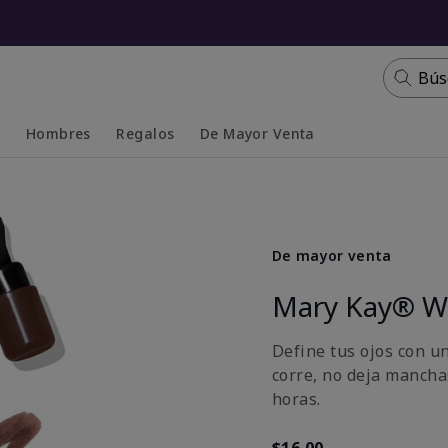
Bús
s
Hombres
Regalos
De Mayor Venta
Collapsed
Expanded
De mayor venta
Mary Kay® Wa
Define tus ojos con u
corre, no deja mancha
horas.
$16.00