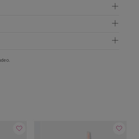
udeo.