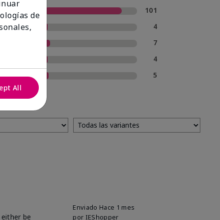
tinuar
5 estrellas
101
nologías de
4 estrellas
4
sonales,
3 estrellas
7
2 estrellas
4
1 estrella
5
ept All
Enviado
Hace 1 mes
 either be
por
IEShopper