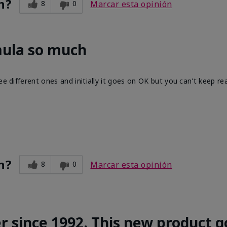
n?
8
0
Marcar esta opinión
mula so much
ee different ones and initially it goes on OK but you can't keep re
n?
8
0
Marcar esta opinión
r since 1992. This new product g