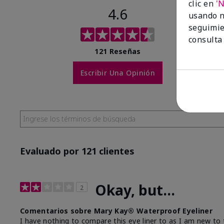
clic en
'
4.6
usando n
seguimie
consulta
121 Reseñas
Escribir Una Opinión
Evaluado por 121 clientes
Okay, but...
2
Comentarios sobre Mary Kay® Waterproof Eyeliner
I have nothing to compare this eye liner to as I am new to t