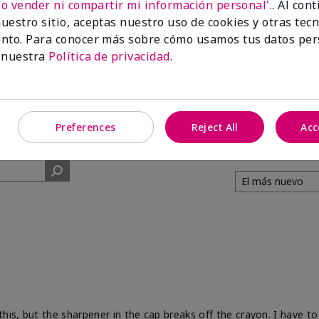
No vender ni compartir mi información personal'.
. Al con
uestro sitio, aceptas nuestro uso de cookies y otras tec
91%
nto. Para conocer más sobre cómo usamos tus datos per
 nuestra
Política de privacidad
.
de los encuestados
recomendaría a un
amigo.
Preferences
Reject All
Acc
his, but the sharpener in the cap breaks off the crayon. I have to