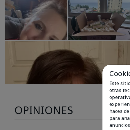
Cooki
Este sit
otras te
operativ
experien
OPINIONES
haces del
para ana
anuncios