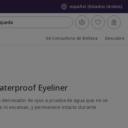
español (Estados Unidos)
queda
Sé Consultora de Belleza
Descubre
Collapsed
Expanded
terproof Eyeliner
n delineador de ojos a prueba de agua que no se
s ni escamas, y permanece intacto durante