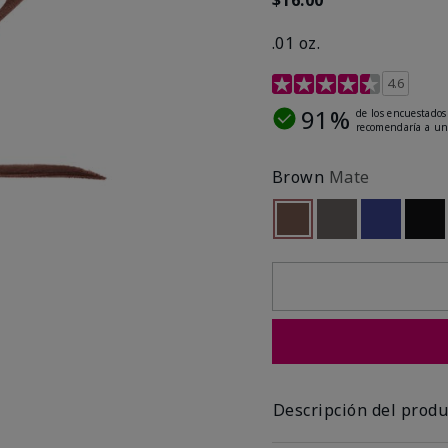
.01 oz.
Calificación de clientes 
4.6
91%
de los encuestados
recomendaría a un
Brown
Mate
seleccionado
Out of stock
Out of stock
Out of st
Out
Descripción del produ