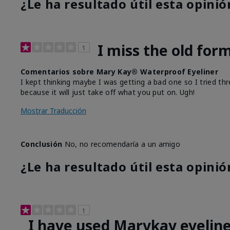
¿Le ha resultado útil esta opinió
I miss the old for
1
Comentarios sobre Mary Kay® Waterproof Eyeliner
I kept thinking maybe I was getting a bad one so I tried thr
because it will just take off what you put on. Ugh!
Mostrar Traducción
Conclusión
No, no recomendaría a un amigo
¿Le ha resultado útil esta opinió
1
I have used Marykay eyeline