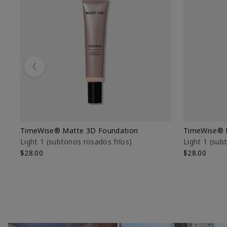
Previous
TimeWise® Matte 3D Foundation
TimeWise® 
Light 1​ (subtonos rosados fríos)
Light 1​ (su
$28.00
$28.00