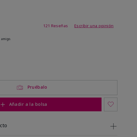
de 4,1 de 5
121 Reseñas
Escribir una opinión
 amigo.
ock
 of stock
Pruébalo
Añadir a la bolsa
cto