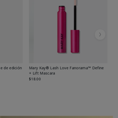
Next
e de edición
Mary Kay® Lash Love Fanorama™ Define
Ma
+ Lift Mascara
Ki
$18.00
$2