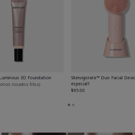
Luminous 3D Foundation
Skinvigorate™ Duo Facial Devic
especial†
btonos rosados fríos)
$95.00