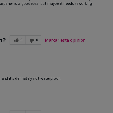
 sharpener is a good idea, but maybe it needs reworking.
n?
0
0
Marcar esta opinión
 and it's definately not waterproof.