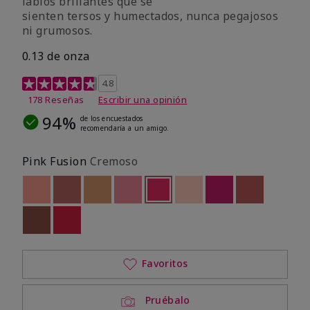
labios brillantes que se
sienten tersos y humectados, nunca pegajosos
ni grumosos.
0.13 de onza
Calificación de clientes de 4,8 de 5
4.8
178 Reseñas
Escribir una opinión
94%
de los encuestados
recomendaría a un amigo.
Pink Fusion
Cremoso
Out of stock
Out of stock
Out of stock
Out of stock
seleccionado
Out of stock
Out of stock
Out of stock
Out of stoc
Out of stock
Out of stock
Favoritos
Pruébalo