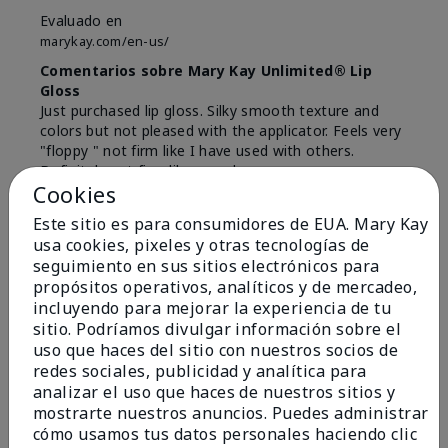
Evaluado en
marykay.com/en-us/
Comentarios sobre Mary Kay Unlimited® Lip
Gloss
Just purchased lip gloss. Silky smooth texture and
colors but not pleased with the applicator. Feels very
"floppy " not firm like I have used with others.
Definitely not firm like samples were.
Cookies
Mostrar Traducción
Este sitio es para consumidores de EUA. Mary Kay
Conclusión
Sí, recomendaría a un amigo
usa cookies, pixeles y otras tecnologías de
seguimiento en sus sitios electrónicos para
¿Le ha resultado útil esta
propósitos operativos, analíticos y de mercadeo,
opinión?
incluyendo para mejorar la experiencia de tu
sitio. Podríamos divulgar información sobre el
8
1
uso que haces del sitio con nuestros socios de
redes sociales, publicidad y analítica para
Marcar esta opinión
analizar el uso que haces de nuestros sitios y
mostrarte nuestros anuncios. Puedes administrar
cómo usamos tus datos personales haciendo clic