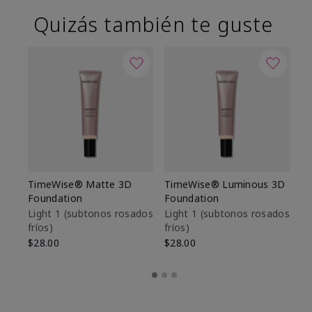
Quizás también te guste
TimeWise® Matte 3D
TimeWise® Luminous 3D
Sk
Foundation
Foundation
De
es
Light 1​ (subtonos rosados
Light 1​ (subtonos rosados
fríos)
fríos)
$9
$28.00
$28.00