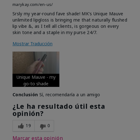
marykay.com/en-us/
Srsly my year-round fave shade! MK's Unique Mauve
unlimited lipgloss is bringing me that naturally flushed
lip vibe &, as I tell all clients, is gorgeous on every
skin tone and a staple in my purse 24/7.
Mostrar Traducción
Unique Mauve - my
go-to shade
Conclusión
Sí, recomendaría a un amigo
¿Le ha resultado útil esta
opinión?
19
0
Marcar esta opinión