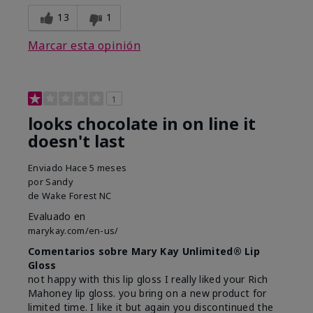
13
1
Marcar esta opinión
1
looks chocolate in on line it
doesn't last
Enviado
Hace 5 meses
por
Sandy
de
Wake Forest NC
Evaluado en
marykay.com/en-us/
Comentarios sobre Mary Kay Unlimited® Lip
Gloss
not happy with this lip gloss I really liked your Rich
Mahoney lip gloss. you bring on a new product for
limited time. I like it but again you discontinued the