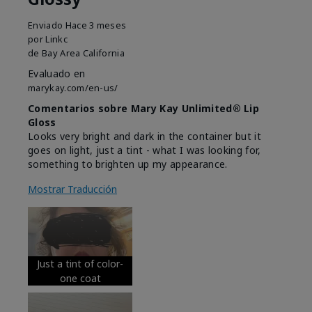
Enviado
Hace 3 meses
por
Linkc
de
Bay Area California
Evaluado en
marykay.com/en-us/
Comentarios sobre Mary Kay Unlimited® Lip
Gloss
Looks very bright and dark in the container but it
goes on light, just a tint - what I was looking for,
something to brighten up my appearance.
Mostrar Traducción
Just a tint of color-
one coat