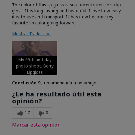
The color of this lip gloss is so concentrated for a lip
gloss. It is long lasting and beautiful. I love how easy
it is to use and transport. It has now become my
favorite lip color going forward.
Mostrar Traducción
My 65th birthday
photo shoot. Berry
Lipgloss
Conclusión
Sí, recomendaría a un amigo
¿Le ha resultado útil esta
opinión?
17
0
Marcar esta opinión