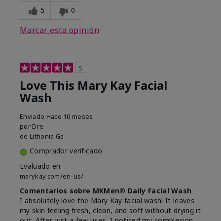
5
0
Marcar esta opinión
5
Love This Mary Kay Facial
Wash
Enviado
Hace 10 meses
por
Dre
de
Lithonia Ga
Comprador verificado
Evaluado en
marykay.com/en-us/
Comentarios sobre MKMen® Daily Facial Wash
I absolutely love the Mary Kay facial wash! It leaves
my skin feeling fresh, clean, and soft without drying it
out. After just a few uses, I noticed my complexion