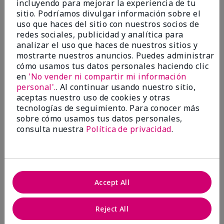
incluyendo para mejorar la experiencia de tu
5
sitio. Podríamos divulgar información sobre el
Satisfied
uso que haces del sitio con nuestros socios de
redes sociales, publicidad y analítica para
Enviado
Hace 3 meses
analizar el uso que haces de nuestros sitios y
por
Keyrone
mostrarte nuestros anuncios. Puedes administrar
de
LaBelle, FL
cómo usamos tus datos personales haciendo clic
Evaluado en
en
'No vender ni compartir mi información
marykay.com/en-us/
personal'.
. Al continuar usando nuestro sitio,
aceptas nuestro uso de cookies y otras
Since using MK products, my skin hasn't been as oily.
tecnologías de seguimiento. Para conocer más
I've received compliments that my complexion has
sobre cómo usamos tus datos personales,
improved, and most of all, my skin doesn't feel dry or
irritated after use. Moisturizers are usually hard to
consulta nuestra
Política de privacidad
.
come by, but this one is lightweight and not
overbearing or oily. Thank you so much, Mrs. Gaenelle
Tyre, for introducing me to these products!
Mostrar Traducción
Accept All
Conclusión
Sí, recomendaría a un amigo
Reject All
¿Le ha resultado útil esta
opinión?