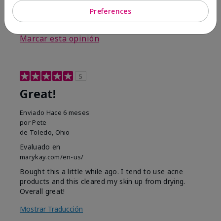
Preferences
3
0
Marcar esta opinión
5
Great!
Enviado
Hace 6 meses
por
Pete
de
Toledo, Ohio
Evaluado en
marykay.com/en-us/
Bought this a little while ago. I tend to use acne
products and this cleared my skin up from drying.
Overall great!
Mostrar Traducción