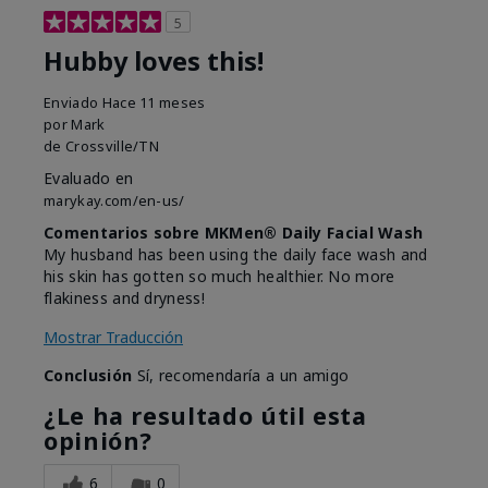
5
Hubby loves this!
Enviado
Hace 11 meses
por
Mark
de
Crossville/TN
Evaluado en
marykay.com/en-us/
Comentarios sobre MKMen® Daily Facial Wash
My husband has been using the daily face wash and
his skin has gotten so much healthier. No more
flakiness and dryness!
Mostrar Traducción
Conclusión
Sí, recomendaría a un amigo
¿Le ha resultado útil esta
opinión?
6
0