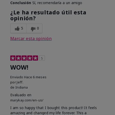
Conclusión
Sí, recomendaría a un amigo
¿Le ha resultado útil esta
opinión?
5
0
Marcar esta opinión
5
WOW!
Enviado
Hace 6 meses
por
Jeff.
de
Indiana
Evaluado en
marykay.com/en-us/
I am so happy that I bought this product! It feels
amazing and changed my life forever. This a