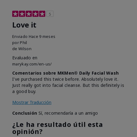
5
Love it
Enviado
Hace 9 meses
por
Phil
de
Wilson
Evaluado en
marykay.com/en-us/
Comentarios sobre MKMen® Daily Facial Wash
I've purchased this twice before. Absolutely love it.
Just really got into facial cleanse. But this definitely is
a good buy.
Mostrar Traducción
Conclusión
Sí, recomendaría a un amigo
¿Le ha resultado útil esta
opinión?