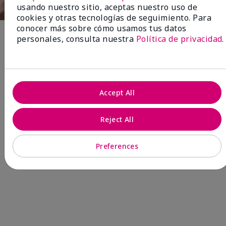
usando nuestro sitio, aceptas nuestro uso de
cookies y otras tecnologías de seguimiento. Para
conocer más sobre cómo usamos tus datos
personales, consulta nuestra
Política de privacidad
.
Fragrancia
¡NUEVO! Mary Kay® Blush Stick de
edición limitada†
Accept All
Belleza que contribuye a
través del rosa cambia
Reject All
vidasSM.
Preferences
CAUSA UN IMPACTO POSITIVO