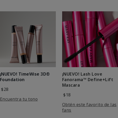
¡NUEVO! Lash Love
¡NUEVO! TimeWise 3D®
Fanorama™ Define+Lift
Foundation
Mascara
$28
$18
Encuentra tu tono
Obtén este favorito de las
fans