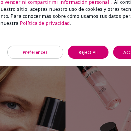
No vender ni compartir mi información personal'.
. Al con
uestro sitio, aceptas nuestro uso de cookies y otras tec
nto. Para conocer más sobre cómo usamos tus datos per
 nuestra
Política de privacidad
.
Aplica una pequeña cantidad a una
bolita o almohadilla de algodón.
Preferences
Reject All
Acc