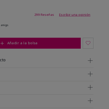
de 4,8 de 5
299 Reseñas
Escribir una opinión
 amigo.
Añadir a la bolsa
cto