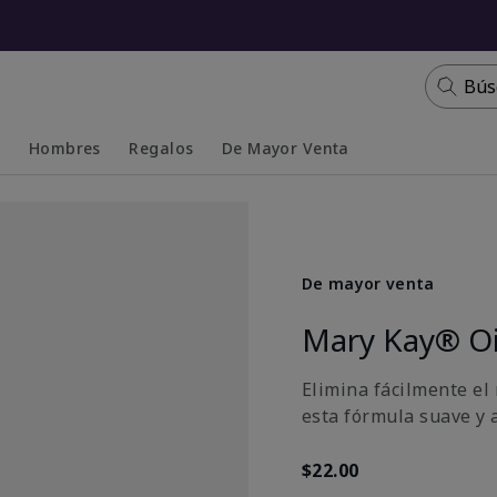
Bús
s
Hombres
Regalos
De Mayor Venta
Collapsed
Expanded
De mayor venta
Mary Kay® Oi
Elimina fácilmente el
esta fórmula suave y 
$22.00