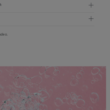
n
udeo.