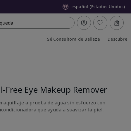
español (Estados Unidos)
queda
Sé Consultora de Belleza
Descubre
Collapsed
Expanded
l-Free Eye Makeup Remover
 maquillaje a prueba de agua sin esfuerzo con
acondicionadora que ayuda a suavizar la piel.