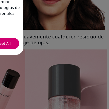
tinuar
nologías de
sonales,
Limpia suavemente cualquier residuo de
maquillaje de ojos.
ept All