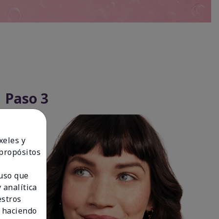
Paso 3
xeles y
 propósitos
 uso que
 analítica
estros
 haciendo