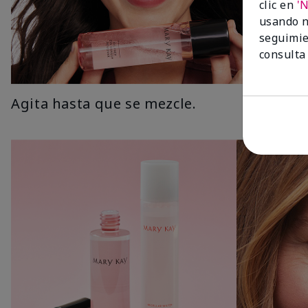
clic en
'
usando n
seguimie
consulta
Agita hasta que se mezcle.