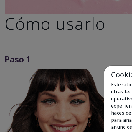
Cómo usarlo
Paso 1
Cooki
Este sit
otras te
operativ
experien
haces del
para ana
anuncios