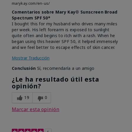
marykay.com/en-us/
Comentarios sobre Mary Kay® Sunscreen Broad
Spectrum SPF 50*
I bought this for my husband who drives many miles
per week. His left forearm is exposed to sunlight
quite often and begins to itch with a rash. When he
began using this heavier SPF 50, it helped immensely
and we feel better to escape effects of skin cancer.
Mostrar Traducción
Conclusión
Sí, recomendaría a un amigo
¿Le ha resultado útil esta
opinión?
19
0
Marcar esta opinión
5