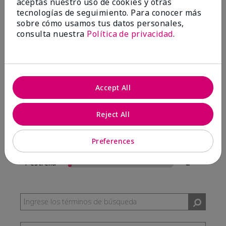
aceptas nuestro uso de cookies y otras
57 Reseñas
tecnologías de seguimiento. Para conocer más
sobre cómo usamos tus datos personales,
Escribir Una Opinión
consulta nuestra
Política de privacidad
.
95%
de los encuestados recomendaría a un amigo.
Accept All
5 estrellas
54
4 estrellas
0
Reject All
3 estrellas
1
Preferences
2 estrellas
0
1 estrella
2