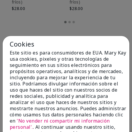
fríos)
fríos)
$9
$28.00
$28.00
Cookies
Este sitio es para consumidores de EUA. Mary Kay
usa cookies, pixeles y otras tecnologías de
seguimiento en sus sitios electrónicos para
propósitos operativos, analíticos y de mercadeo,
incluyendo para mejorar la experiencia de tu
sitio. Podríamos divulgar información sobre el
uso que haces del sitio con nuestros socios de
redes sociales, publicidad y analítica para
OPINIONES
analizar el uso que haces de nuestros sitios y
mostrarte nuestros anuncios. Puedes administrar
cómo usamos tus datos personales haciendo clic
en
'No vender ni compartir mi información
4.8
personal'.
. Al continuar usando nuestro sitio,