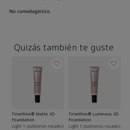
No comedogénico.
Quizás también te guste
TimeWise® Matte 3D
TimeWise® Luminous 3D
Sk
Foundation
Foundation
De
es
Light 1​ (subtonos rosados
Light 1​ (subtonos rosados