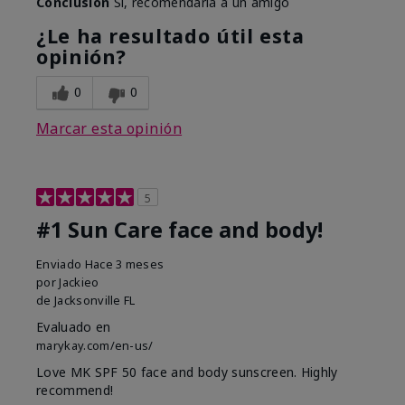
Conclusión
Sí, recomendaría a un amigo
¿Le ha resultado útil esta
opinión?
0
0
Marcar esta opinión
5
#1 Sun Care face and body!
Enviado
Hace 3 meses
por
Jackieo
de
Jacksonville FL
Evaluado en
marykay.com/en-us/
Love MK SPF 50 face and body sunscreen. Highly
recommend!