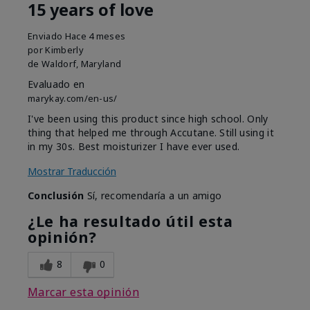
15 years of love
Enviado
Hace 4 meses
por
Kimberly
de
Waldorf, Maryland
Evaluado en
marykay.com/en-us/
I've been using this product since high school. Only
thing that helped me through Accutane. Still using it
in my 30s. Best moisturizer I have ever used.
Mostrar Traducción
Conclusión
Sí, recomendaría a un amigo
¿Le ha resultado útil esta
opinión?
8
0
Marcar esta opinión