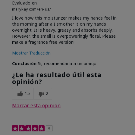
Evaluado en
marykay.com/en-us/
I love how this moisturizer makes my hands feel in
the morning after a I smother it on my hands
overnight. It is heavy, greasy and absorbs deeply.
However, the smell is overpoweringly floral. Please
make a fragrance free version!
Mostrar Traducción
Conclusión
Sí, recomendaría a un amigo
¿Le ha resultado útil esta
opinión?
15
2
Marcar esta opinión
5