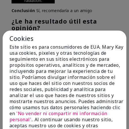
radiation.
Conclusión
Sí, recomendaría a un amigo
¿Le ha resultado útil esta
opinión?
Cookies
6
0
Este sitio es para consumidores de EUA. Mary Kay
Marcar esta opinión
usa cookies, pixeles y otras tecnologías de
seguimiento en sus sitios electrónicos para
propósitos operativos, analíticos y de mercadeo,
incluyendo para mejorar la experiencia de tu
5
sitio. Podríamos divulgar información sobre el
Great Night time emollient
uso que haces del sitio con nuestros socios de
redes sociales, publicidad y analítica para
Enviado
Hace 2 meses
analizar el uso que haces de nuestros sitios y
por
Sonia G
mostrarte nuestros anuncios. Puedes administrar
de
Chicago'Il
cómo usamos tus datos personales haciendo clic
en
'No vender ni compartir mi información
Evaluado en
personal'.
. Al continuar usando nuestro sitio,
marykay.com/en-us/
aceptas nuestro uso de cookies y otras
I use the product on my Dad, after dialysis his skin