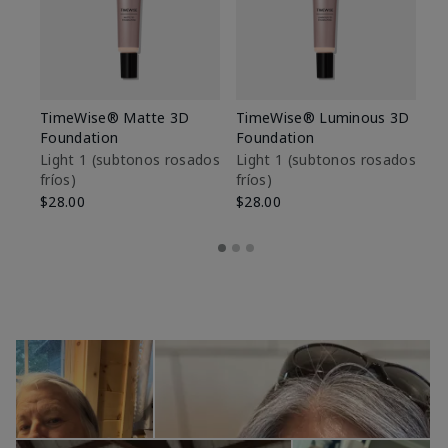
TimeWise® Matte 3D
TimeWise® Luminous 3D
Sk
Foundation
Foundation
De
es
Light 1​ (subtonos rosados
Light 1​ (subtonos rosados
fríos)
fríos)
$9
$28.00
$28.00