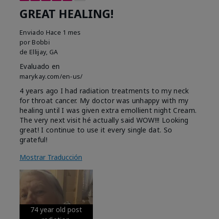
GREAT HEALING!
Enviado
Hace 1 mes
por
Bobbi
de
Ellijay, GA
Evaluado en
marykay.com/en-us/
4 years ago I had radiation treatments to my neck
for throat cancer. My doctor was unhappy with my
healing until I was given extra emollient night Cream.
The very next visit hé actually said WOW!!! Looking
great! I continue to use it every single dat. So
grateful!
Mostrar Traducción
74 year old post