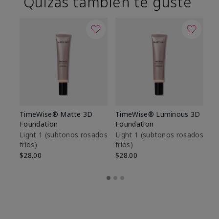
Quizás también te guste
TimeWise® Matte 3D
TimeWise® Luminous 3D
Sk
Foundation
Foundation
De
es
Light 1​ (subtonos rosados
Light 1​ (subtonos rosados
fríos)
fríos)
$9
$28.00
$28.00