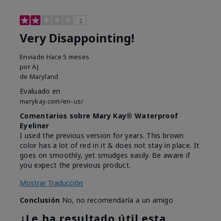
2
Very Disappointing!
Enviado
Hace 5 meses
por
AJ
de
Maryland
Evaluado en
marykay.com/en-us/
Comentarios sobre Mary Kay® Waterproof
Eyeliner
I used the previous version for years. This brown
color has a lot of red in it & does not stay in place. It
goes on smoothly, yet smudges easily. Be aware if
you expect the previous product.
Mostrar Traducción
Conclusión
No, no recomendaría a un amigo
¿Le ha resultado útil esta