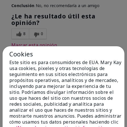
Conclusión
No, no recomendaría a un amigo
¿Le ha resultado útil esta
opinión?
8
0
Marcar esta opinión
Cookies
Este sitio es para consumidores de EUA. Mary Kay
1
usa cookies, pixeles y otras tecnologías de
seguimiento en sus sitios electrónicos para
I have used Marykay eyeliner
propósitos operativos, analíticos y de mercadeo,
since 1992. This new product
incluyendo para mejorar la experiencia de tu
go
sitio. Podríamos divulgar información sobre el
uso que haces del sitio con nuestros socios de
Enviado
Hace 3 meses
redes sociales, publicidad y analítica para
por
Jacqueline
analizar el uso que haces de nuestros sitios y
de
Supply
mostrarte nuestros anuncios. Puedes administrar
cómo usamos tus datos personales haciendo clic
Evaluado en