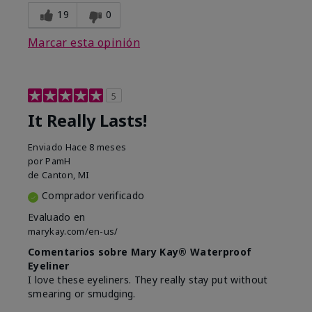
19
0
Marcar esta opinión
5
It Really Lasts!
Enviado
Hace 8 meses
por
PamH
de
Canton, MI
Comprador verificado
Evaluado en
marykay.com/en-us/
Comentarios sobre Mary Kay® Waterproof
Eyeliner
I love these eyeliners. They really stay put without
smearing or smudging.