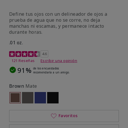
Define tus ojos con un delineador de ojos a
prueba de agua que no se corre, no deja
manchas ni escamas, y permanece intacto
durante horas.
.01 oz.
Calificación de clientes de 4,1 de 5
4.6
121 Reseñas
Escribir una opinión
91%
de los encuestados
recomendaría a un amigo.
Brown
Mate
seleccionado
Out of stock
Out of stock
Out of stock
Out of stock
Favoritos