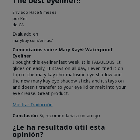
The best eyeliner!!
Enviado
Hace 8 meses
por
Km
de
CA
Evaluado en
marykay.com/en-us/
Comentarios sobre Mary Kay® Waterproof
Eyeliner
I bought this eyeliner last week. It is FABULOUS. It
glides on easily, It stays on all day, I even tried it on
top of the mary kay chromafusion eye shadow and
the new mary kay eye shadow sticks and it stays on
and doesn't transfer to your eye lid or melt into your
eye crease. Great product.
Mostrar Traducción
Conclusión
Sí, recomendaría a un amigo
¿Le ha resultado útil esta
opinión?