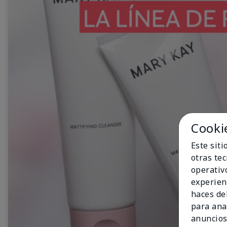
Cooki
Este sit
otras te
operativ
experien
haces del
para ana
anuncios