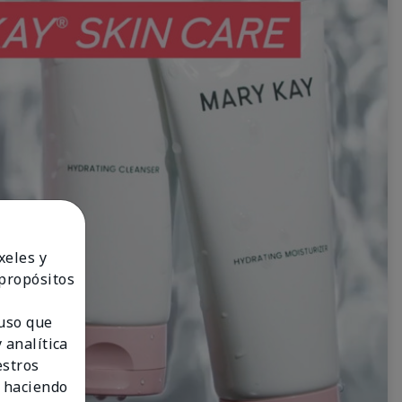
xeles y
 propósitos
 uso que
 analítica
estros
 haciendo