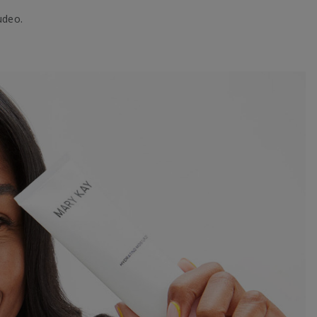
udeo.