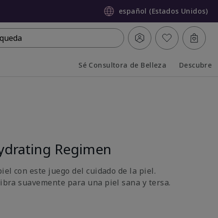
español (Estados Unidos)
queda
Sé Consultora de Belleza
Descubre
Collapsed
Expanded
ydrating Regimen
iel con este juego del cuidado de la piel.
libra suavemente para una piel sana y tersa.