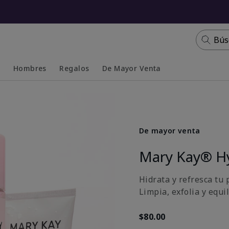
Bús
s
Hombres
Regalos
De Mayor Venta
Collapsed
Expanded
De mayor venta
Mary Kay® H
Hidrata y refresca tu p
Limpia, exfolia y equi
$80.00