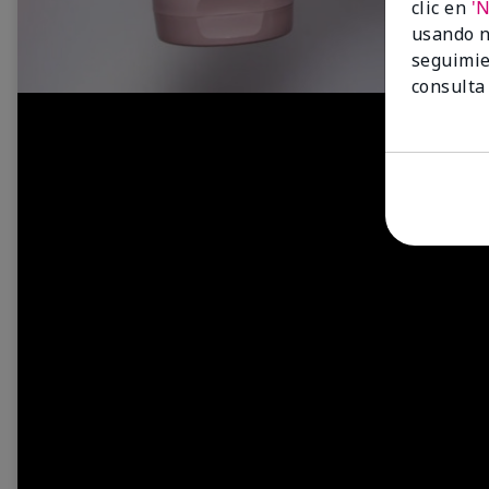
clic en
'
usando n
seguimie
consulta