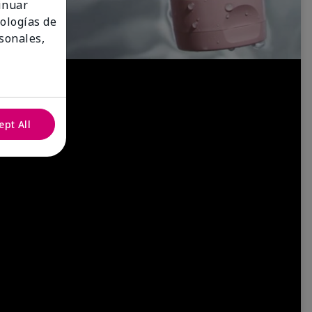
tinuar
nologías de
sonales,
ept All