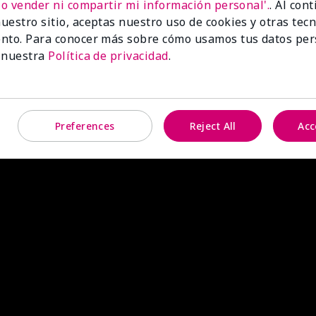
No vender ni compartir mi información personal'.
. Al con
uestro sitio, aceptas nuestro uso de cookies y otras tec
nto. Para conocer más sobre cómo usamos tus datos per
 nuestra
Política de privacidad
.
Preferences
Reject All
Acc