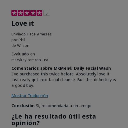
5
Love it
Enviado
Hace 9 meses
por
Phil
de
Wilson
Evaluado en
marykay.com/en-us/
Comentarios sobre MKMen® Daily Facial Wash
I've purchased this twice before. Absolutely love it.
Just really got into facial cleanse. But this definitely is
a good buy.
Mostrar Traducción
Conclusión
Sí, recomendaría a un amigo
¿Le ha resultado útil esta
opinión?