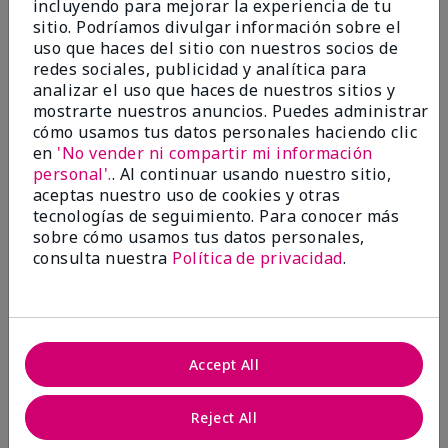
incluyendo para mejorar la experiencia de tu
5
sitio. Podríamos divulgar información sobre el
Satisfied
uso que haces del sitio con nuestros socios de
redes sociales, publicidad y analítica para
Enviado
Hace 3 meses
analizar el uso que haces de nuestros sitios y
por
Keyrone
mostrarte nuestros anuncios. Puedes administrar
de
LaBelle, FL
cómo usamos tus datos personales haciendo clic
Evaluado en
en
'No vender ni compartir mi información
marykay.com/en-us/
personal'.
. Al continuar usando nuestro sitio,
aceptas nuestro uso de cookies y otras
Since using MK products, my skin hasn't been as oily.
tecnologías de seguimiento. Para conocer más
I've received compliments that my complexion has
sobre cómo usamos tus datos personales,
improved, and most of all, my skin doesn't feel dry or
irritated after use. Moisturizers are usually hard to
consulta nuestra
Política de privacidad
.
come by, but this one is lightweight and not
overbearing or oily. Thank you so much, Mrs. Gaenelle
Tyre, for introducing me to these products!
Mostrar Traducción
Accept All
Conclusión
Sí, recomendaría a un amigo
Reject All
¿Le ha resultado útil esta
opinión?