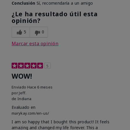
Conclusión
Sí, recomendaría a un amigo
¿Le ha resultado útil esta
opinión?
5
0
Marcar esta opinión
5
WOW!
Enviado
Hace 6 meses
por
Jeff.
de
Indiana
Evaluado en
marykay.com/en-us/
I am so happy that I bought this product! It feels
amazing and changed my life forever. This a