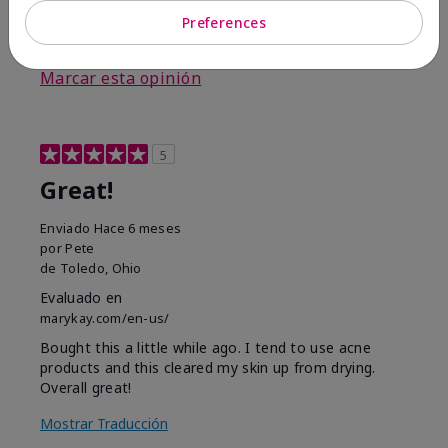
Preferences
3
0
Marcar esta opinión
5
Great!
Enviado
Hace 6 meses
por
Pete
de
Toledo, Ohio
Evaluado en
marykay.com/en-us/
Bought this a little while ago. I tend to use acne
products and this cleared my skin up from drying.
Overall great!
Mostrar Traducción