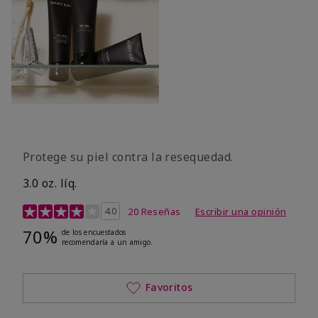
Protege su piel contra la resequedad.
3.0 oz. líq.
Calificación de clientes de 3,7 de 5
4.0
20 Reseñas
Escribir una opinión
70%
de los encuestados
recomendaría a un amigo.
Favoritos