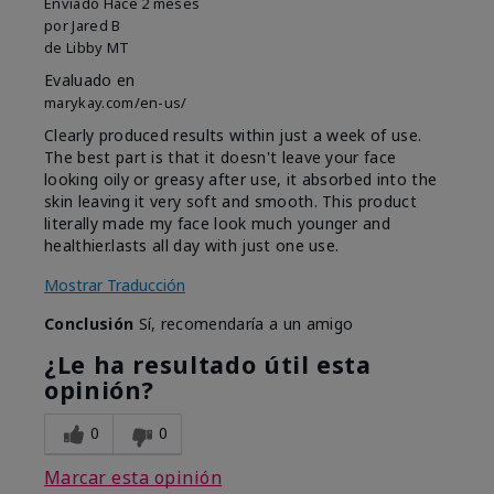
Enviado
Hace 2 meses
por
Jared B
de
Libby MT
Evaluado en
marykay.com/en-us/
Clearly produced results within just a week of use.
The best part is that it doesn't leave your face
looking oily or greasy after use, it absorbed into the
skin leaving it very soft and smooth. This product
literally made my face look much younger and
healthier.lasts all day with just one use.
Mostrar Traducción
Conclusión
Sí, recomendaría a un amigo
¿Le ha resultado útil esta
opinión?
0
0
Marcar esta opinión