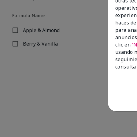
otras te
operativ
experien
Formula Name
haces del
para ana
Apple & Almond
Refinar por Formula Name: Apple & Almond
anuncios
Berry & Vanilla
clic en
'
Refinar por Formula Name: Berry & Vanilla
usando n
Mary Kay® 2-
seguimie
$20.00
consulta