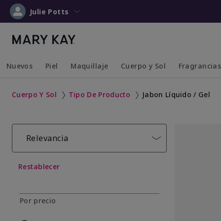
Julie Potts
Nuevos
Piel
Maquillaje
Cuerpo y Sol
Fragrancia
Collapsed
Expanded
Collapsed
Expanded
Collapsed
Expanded
Collapsed
Expanded
Cuerpo Y Sol
Tipo De Producto
Jabon Líquido / Gel
Relevancia
Restablecer
Por precio