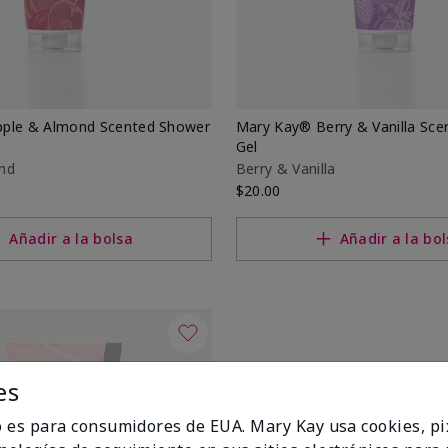
ple & Almond Scented Shower
Mary Kay® Berry & Vanilla Sc
Gel
nd
Berry & Vanilla
$20.00
Añadir a la bolsa
Añadir a la bo
es
io es para consumidores de EUA. Mary Kay usa cookies, pi
 el cuerpo