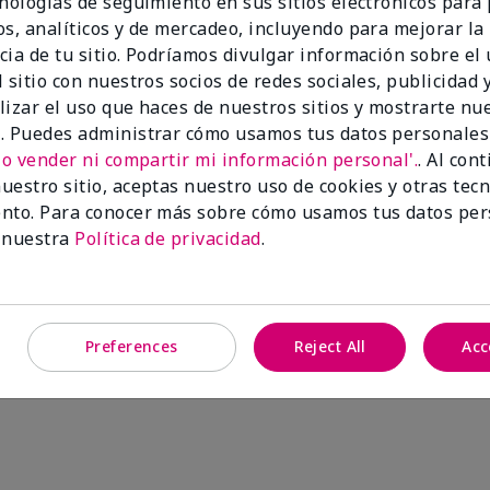
cnologías de seguimiento en sus sitios electrónicos para
os, analíticos y de mercadeo, incluyendo para mejorar la
cia de tu sitio. Podríamos divulgar información sobre el
 sitio con nuestros socios de redes sociales, publicidad y
lizar el uso que haces de nuestros sitios y mostrarte nu
. Puedes administrar cómo usamos tus datos personales
No vender ni compartir mi información personal'.
. Al con
uestro sitio, aceptas nuestro uso de cookies y otras tec
In-1 Body Wash & Shave
nto. Para conocer más sobre cómo usamos tus datos per
 nuestra
Política de privacidad
.
Añadir a la bolsa
Preferences
Reject All
Acc