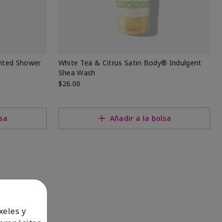
ented Shower
White Tea & Citrus Satin Body® Indulgent
Shea Wash
$26.00
lsa
Añadir a la bolsa
xeles y