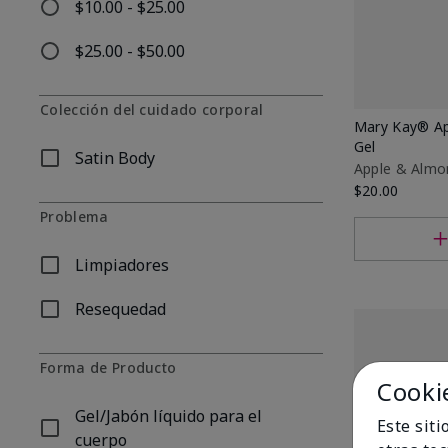
$10.00 - $25.00
Refinar por Por precio: $10.00 - $25.00
$25.00 - $50.00
Refinar por Por precio: $25.00 - $50.00
Colección del cuidado corporal
Mary Kay® Ap
Gel
Satin Body
Refinar por Colección del cuidado corporal: Satin Body
Apple & Almo
$20.00
Problema
Limpiadores
Refinar por Problema: Limpiadores
Resequedad
Refinar por Problema: Resequedad
Forma de Producto
Cooki
Gel/Jabón líquido para el
Este sit
Refinar por Forma de Producto: Gel/Jabón líquido para
cuerpo