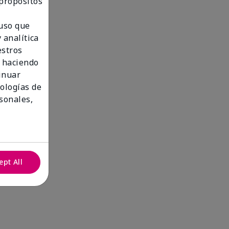
 propósitos
 uso que
 analítica
estros
 haciendo
tinuar
nologías de
sonales,
ept All