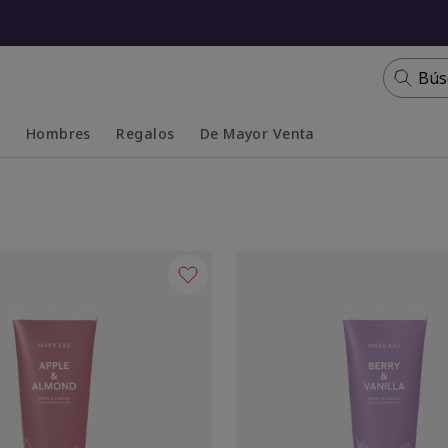
Bús
s
Hombres
Regalos
De Mayor Venta
Collapsed
Expanded