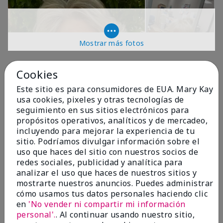
Mostrar más fotos
OPINIONES
Cookies
Este sitio es para consumidores de EUA. Mary Kay
usa cookies, pixeles y otras tecnologías de
4.9
seguimiento en sus sitios electrónicos para
propósitos operativos, analíticos y de mercadeo,
299 Reseñas
incluyendo para mejorar la experiencia de tu
sitio. Podríamos divulgar información sobre el
Escribir Una Opinión
uso que haces del sitio con nuestros socios de
redes sociales, publicidad y analítica para
99%
analizar el uso que haces de nuestros sitios y
mostrarte nuestros anuncios. Puedes administrar
de los encuestados recomendaría a un amigo.
cómo usamos tus datos personales haciendo clic
en
'No vender ni compartir mi información
personal'.
. Al continuar usando nuestro sitio,
5 estrellas
287