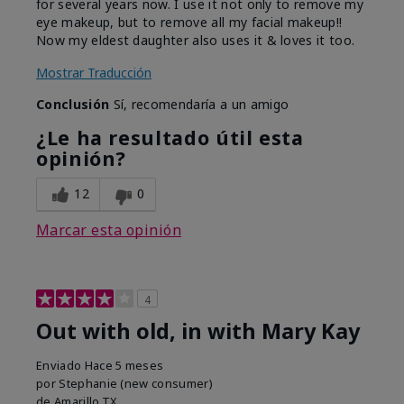
for several years now. I use it not only to remove my
eye makeup, but to remove all my facial makeup!!
Now my eldest daughter also uses it & loves it too.
Mostrar Traducción
Conclusión
Sí, recomendaría a un amigo
¿Le ha resultado útil esta
opinión?
12
0
Marcar esta opinión
4
Out with old, in with Mary Kay
Enviado
Hace 5 meses
por
Stephanie (new consumer)
de
Amarillo,TX