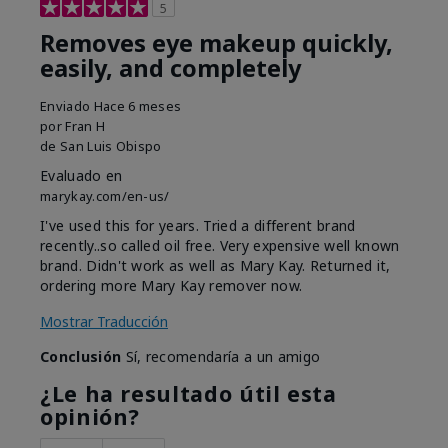
5
Removes eye makeup quickly,
easily, and completely
Enviado
Hace 6 meses
por
Fran H
de
San Luis Obispo
Evaluado en
marykay.com/en-us/
I've used this for years. Tried a different brand
recently..so called oil free. Very expensive well known
brand. Didn't work as well as Mary Kay. Returned it,
ordering more Mary Kay remover now.
Mostrar Traducción
Conclusión
Sí, recomendaría a un amigo
¿Le ha resultado útil esta
opinión?