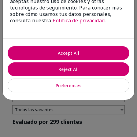
aceptas nuestro uso de cookies y otras
tecnologías de seguimiento. Para conocer más
4 estrellas
7
sobre cómo usamos tus datos personales,
3 estrellas
2
consulta nuestra
Política de privacidad
.
2 estrellas
0
1 estrella
3
Accept All
Tono De Piel
Filtrar
Reject All
reseñas
por
Tono
Preferences
de
piel
Evaluado por 299 clientes