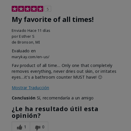
5
My favorite of all times!
Enviado
Hace 11 días
por
Esther S
de
Bronson, MI
Evaluado en
marykay.com/en-us/
Fav product of all time… Only one that completely
removes everything, never dries out skin, or irritates
eyes…it's a bathroom counter MUST have! 🙂
Mostrar Traducción
Conclusión
Sí, recomendaría a un amigo
¿Le ha resultado útil esta
opinión?
1
0