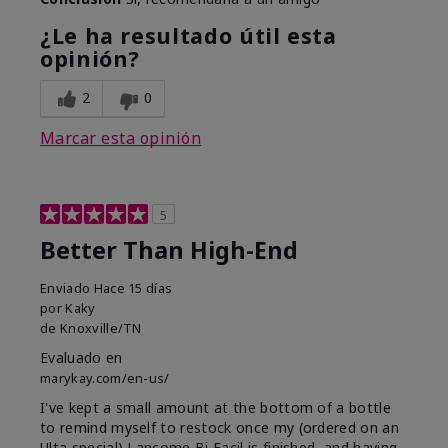
¿Le ha resultado útil esta
opinión?
2
0
Marcar esta opinión
5
Better Than High-End
Enviado
Hace 15 días
por
Kaky
de
Knoxville/TN
Evaluado en
marykay.com/en-us/
I've kept a small amount at the bottom of a bottle
to remind myself to restock once my (ordered on an
Ulta special) Lancome Bi Facil is finished, and having