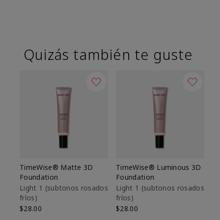
Quizás también te guste
TimeWise® Matte 3D
TimeWise® Luminous 3D
Sk
Foundation
Foundation
De
es
Light 1​ (subtonos rosados
Light 1​ (subtonos rosados
fríos)
fríos)
$9
$28.00
$28.00