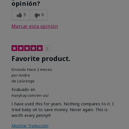
opinión?
5
0
Marcar esta opinión
5
Favorite product.
Enviado
Hace 2 meses
por
Andre
de
LaGrange
Evaluado en
marykay.com/en-us/
I have used this for years. Nothing compares to it. I
tried baby oil to save money. Never again. This is
worth every penny!!!
Mostrar Traducción