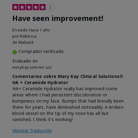
5
Have seen improvement!
Enviado
Hace 1 año
por
Rebecca
de
Mabank
Comprador verificado
Evaluado en
marykay.com/en-us/
Comentarios sobre Mary Kay Clinical Solutions®
HA + Ceramide Hydrator
HA+ Ceramide Hydrator really has improved some
areas where I had persistent discoloration or
bumpiness on my face. Bumps that had literally been
there for years, have diminished noticeably. A broken
blood vessel on the tip of my nose has all but
vanished. I think it's working!
Mostrar Traducción