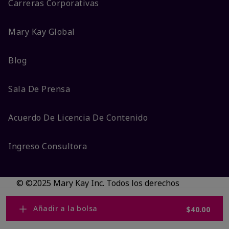
Carreras Corporativas
Mary Kay Global
Blog
Sala De Prensa
Acuerdo De Licencia De Contenido
Ingreso Consultora
© ©2025 Mary Kay Inc. Todos los derechos
reservados.
No vender/Preferencias de cookies
Añadir a la bolsa
$40.00
Código DSA/Queja al Código
Términos
Privacidad
Transparencia en CA
Accesibilidad
Cambiar país