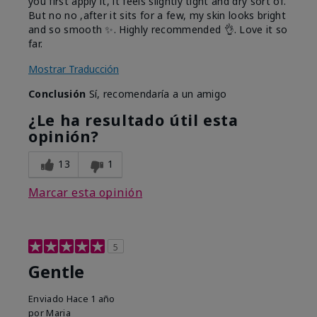
you first apply it, it feels slightly tight and dry sort of.
But no no ,after it sits for a few, my skin looks bright
and so smooth ✨️. Highly recommended 👌. Love it so
far.
Mostrar Traducción
Conclusión
Sí, recomendaría a un amigo
¿Le ha resultado útil esta
opinión?
13
1
Marcar esta opinión
5
Gentle
Enviado
Hace 1 año
por
Maria