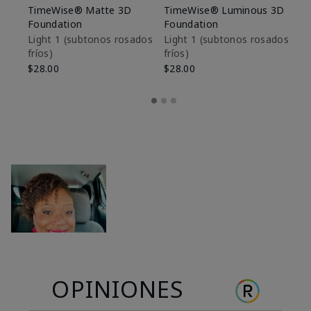
TimeWise® Matte 3D
TimeWise® Luminous 3D
Sk
Foundation
Foundation
De
es
Light 1​ (subtonos rosados
Light 1​ (subtonos rosados
fríos)
fríos)
$9
$28.00
$28.00
OPINIONES