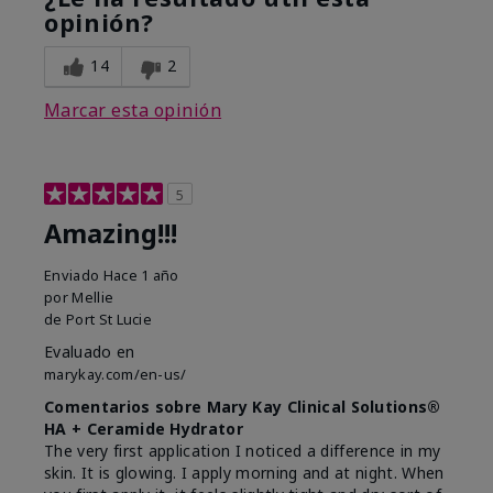
opinión?
14
2
Marcar esta opinión
5
Amazing!!!
Enviado
Hace 1 año
por
Mellie
de
Port St Lucie
Evaluado en
marykay.com/en-us/
Comentarios sobre Mary Kay Clinical Solutions®
HA + Ceramide Hydrator
The very first application I noticed a difference in my
skin. It is glowing. I apply morning and at night. When