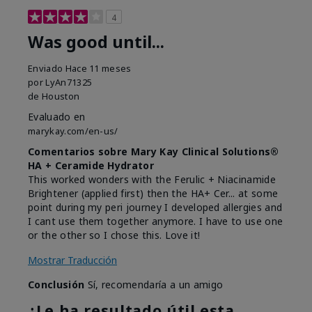
4
Was good until...
Enviado
Hace 11 meses
por
LyAn71325
de
Houston
Evaluado en
marykay.com/en-us/
Comentarios sobre Mary Kay Clinical Solutions®
HA + Ceramide Hydrator
This worked wonders with the Ferulic + Niacinamide
Brightener (applied first) then the HA+ Cer... at some
point during my peri journey I developed allergies and
I cant use them together anymore. I have to use one
or the other so I chose this. Love it!
Mostrar Traducción
Conclusión
Sí, recomendaría a un amigo
¿Le ha resultado útil esta