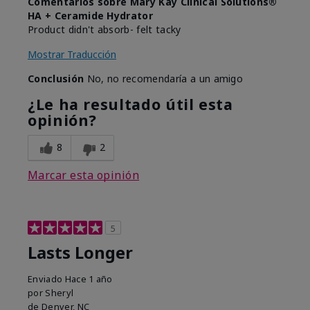
Comentarios sobre Mary Kay Clinical Solutions®
HA + Ceramide Hydrator
Product didn't absorb- felt tacky
Mostrar Traducción
Conclusión
No, no recomendaría a un amigo
¿Le ha resultado útil esta
opinión?
8
2
Marcar esta opinión
5
Lasts Longer
Enviado
Hace 1 año
por
Sheryl
de
Denver, NC