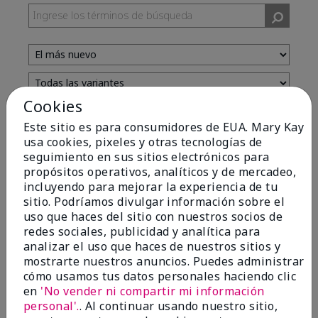
Cookies
Evaluado por 13 clientes
Este sitio es para consumidores de EUA. Mary Kay
usa cookies, pixeles y otras tecnologías de
seguimiento en sus sitios electrónicos para
5
propósitos operativos, analíticos y de mercadeo,
incluyendo para mejorar la experiencia de tu
Yeh! I really works
sitio. Podríamos divulgar información sobre el
uso que haces del sitio con nuestros socios de
Enviado
Hace 4 meses
redes sociales, publicidad y analítica para
por
Char
analizar el uso que haces de nuestros sitios y
de
Detroit, Mi
mostrarte nuestros anuncios. Puedes administrar
Evaluado en
cómo usamos tus datos personales haciendo clic
marykay.com/en-us/
en
'No vender ni compartir mi información
I ski all winter and since adding this to my progam
personal'.
. Al continuar usando nuestro sitio,