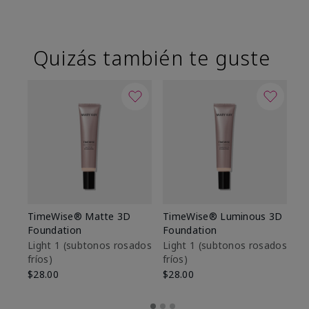
Quizás también te guste
TimeWise® Matte 3D
TimeWise® Luminous 3D
Sk
Foundation
Foundation
De
es
Light 1​ (subtonos rosados
Light 1​ (subtonos rosados
fríos)
fríos)
$9
$28.00
$28.00