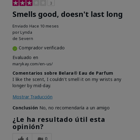
3
Smells good, doesn't last long
Enviado
Hace 10 meses
por
Lynda
de
Severn
Comprador verificado
Evaluado en
marykay.com/en-us/
Comentarios sobre Belara® Eau de Parfum
I like the scent, I couldn't smell it on my wrists any
longer by mid-day.
Mostrar Traducción
Conclusión
No, no recomendaría a un amigo
¿Le ha resultado útil esta
opinión?
4
0