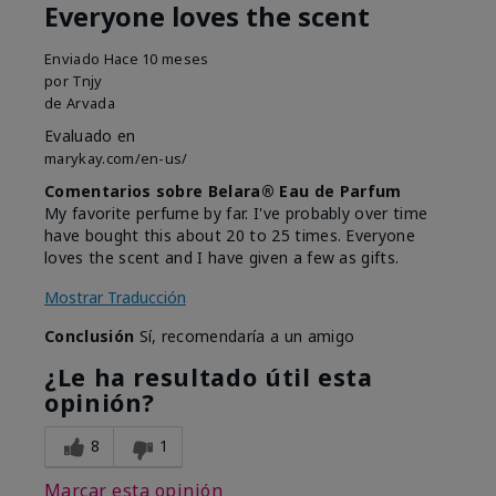
Everyone loves the scent
Enviado
Hace 10 meses
por
Tnjy
de
Arvada
Evaluado en
marykay.com/en-us/
Comentarios sobre Belara® Eau de Parfum
My favorite perfume by far. I've probably over time
have bought this about 20 to 25 times. Everyone
loves the scent and I have given a few as gifts.
Mostrar Traducción
Conclusión
Sí, recomendaría a un amigo
¿Le ha resultado útil esta
opinión?
8
1
Marcar esta opinión