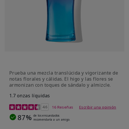
Prueba una mezcla translúcida y vigorizante de
notas florales y cálidas. El higo y las flores se
armonizan con toques de sándalo y almizcle.
1.7 onzas líquidas
Calificación de clientes de 4,5 de 5
4.6
16 Reseñas
Escribir una opinión
87%
de los encuestados
recomendaría a un amigo.