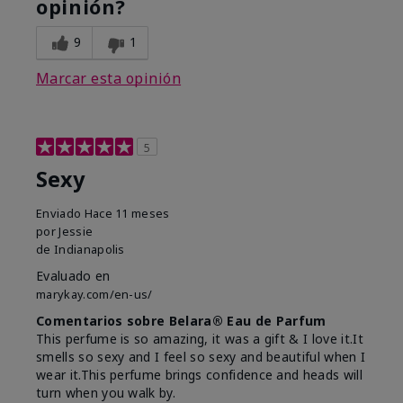
opinión?
9
1
Marcar esta opinión
5
Sexy
Enviado
Hace 11 meses
por
Jessie
de
Indianapolis
Evaluado en
marykay.com/en-us/
Comentarios sobre Belara® Eau de Parfum
This perfume is so amazing, it was a gift & I love it.It
smells so sexy and I feel so sexy and beautiful when I
wear it.This perfume brings confidence and heads will
turn when you walk by.