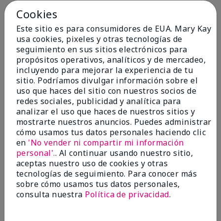
Cookies
Conclusión
Sí, recomendaría a un amigo
Este sitio es para consumidores de EUA. Mary Kay
¿Le ha resultado útil esta
usa cookies, pixeles y otras tecnologías de
opinión?
seguimiento en sus sitios electrónicos para
propósitos operativos, analíticos y de mercadeo,
4
0
incluyendo para mejorar la experiencia de tu
sitio. Podríamos divulgar información sobre el
Marcar esta opinión
uso que haces del sitio con nuestros socios de
redes sociales, publicidad y analítica para
analizar el uso que haces de nuestros sitios y
5
mostrarte nuestros anuncios. Puedes administrar
cómo usamos tus datos personales haciendo clic
Kristen
en
'No vender ni compartir mi información
personal'.
. Al continuar usando nuestro sitio,
Enviado
Hace 10 meses
aceptas nuestro uso de cookies y otras
por
Jennifer
tecnologías de seguimiento. Para conocer más
de
MECHANCSBRG
sobre cómo usamos tus datos personales,
Comprador verificado
consulta nuestra
Política de privacidad
.
Evaluado en
marykay.com/en-us/