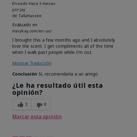
Enviado
Hace 3 meses
por
Jay
de
Tallahassee
Evaluado en
marykay.com/en-us/
I brought this a few months ago and I absolutely
love the scent. I get compliments all of the time
when I walk past people while I'm out.
Mostrar Traducción
Conclusión
Sí, recomendaría a un amigo
¿Le ha resultado útil esta
opinión?
3
0
Marcar esta opinión