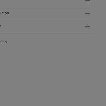
icios
n
udeo.