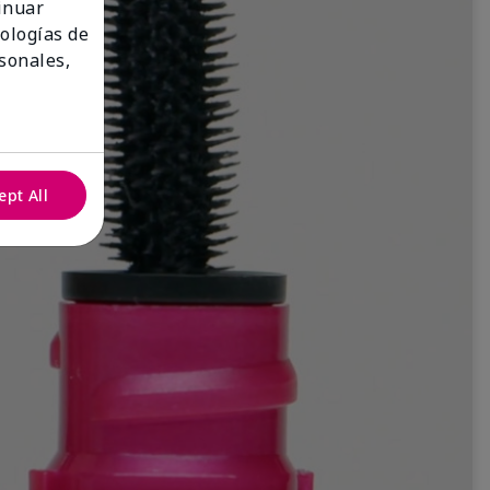
tinuar
nologías de
sonales,
ept All