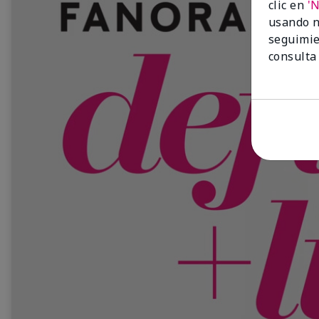
clic en
'
usando n
seguimie
consulta