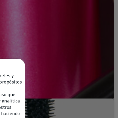
xeles y
 propósitos
 uso que
 analítica
estros
 haciendo