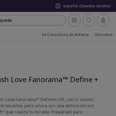
español (Estados Unidos)
queda
Sé Consultora de Belleza
Descubre
Collapsed
Expanded
sh Love Fanorama™ Define +
sh Love Fanorama™ Define+Lift, con el mismo
 te encanta, pero ahora con una definición sin
ft" que realza tu mirada. Prepárate para