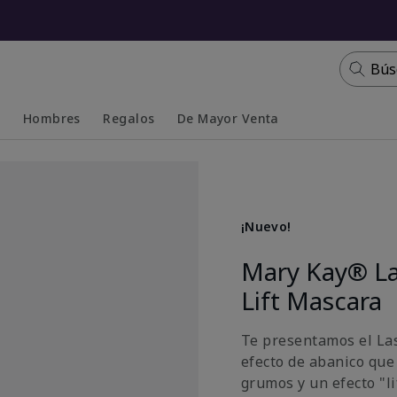
Bús
s
Hombres
Regalos
De Mayor Venta
Collapsed
Expanded
¡Nuevo!
Mary Kay® La
Lift Mascara
Te presentamos el La
efecto de abanico que
grumos y un efecto "li